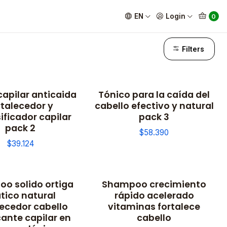
EN
Login
0
Filters
capilar anticaida
Tónico para la caída del
rtalecedor y
cabello efectivo y natural
ificador capilar
pack 3
pack 2
$58.390
$39.124
o solido ortiga
Shampoo crecimiento
tico natural
rápido acelerado
lecedor cabello
vitaminas fortalece
icante capilar en
cabello