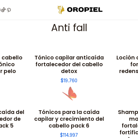
Home
Hair
Shampoo
Anti fall
Anti fall
 cabello
Tónico capilar anticaída
Loción 
tónico
fortalecedor del cabello
fo
r pelo
detox
redens
$19.760
caída del
Tónicos para la caída
Shampo
cedor de
capilar y crecimiento del
ma
ack 5
cabello pack 6
forta
fortif
$114.997