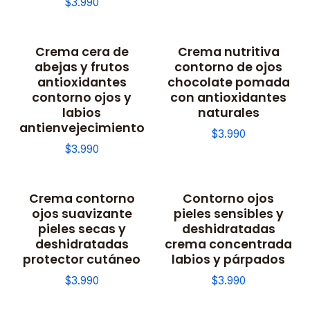
$3.990
Crema cera de
Crema nutritiva
abejas y frutos
contorno de ojos
antioxidantes
chocolate pomada
contorno ojos y
con antioxidantes
labios
naturales
antienvejecimiento
$3.990
$3.990
Crema contorno
Contorno ojos
ojos suavizante
pieles sensibles y
pieles secas y
deshidratadas
deshidratadas
crema concentrada
protector cutáneo
labios y párpados
$3.990
$3.990