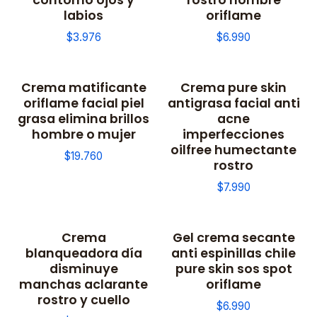
labios
oriflame
$3.976
$6.990
Crema matificante
Crema pure skin
oriflame facial piel
antigrasa facial anti
grasa elimina brillos
acne
hombre o mujer
imperfecciones
oilfree humectante
$19.760
rostro
$7.990
Crema
Gel crema secante
blanqueadora día
anti espinillas chile
disminuye
pure skin sos spot
manchas aclarante
oriflame
rostro y cuello
$6.990