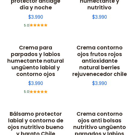
protector antiage
humectante y
día y noche
nutritivo
$3.990
$3.990
5.0
Crema para
Crema contorno
parpados y labios
ojos frutos rojos
humectante natural
antioxidante
ungüento labial y
natural berries
contorno ojos
rejuvenecedor chile
$3.990
$3.990
5.0
Bálsamo protector
Crema contorno
labial y contorno de
ojos anti bolsas
ojos nutritivo bueno
nutritivo ungüento
y barato Chile
parpados y labios