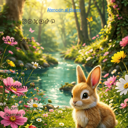
Atención al cliente
Follow us
CATEGORIES
Facial
Bodily
Hair
Accessories
Buscador de productos
INFORMATION
Primera compra
Comprar al por mayor
Preguntas frecuentes
¿Quiénes somos?