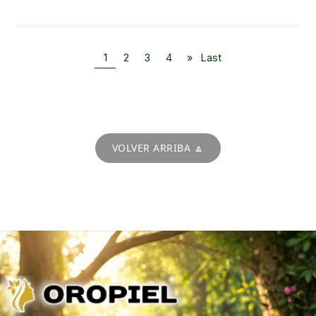
1
2
3
4
»
Last
VOLVER ARRIBA 🔼