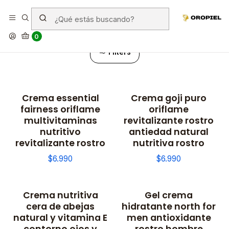
Creams
0
Filters
Crema essential
Crema goji puro
fairness oriflame
oriflame
multivitaminas
revitalizante rostro
nutritivo
antiedad natural
revitalizante rostro
nutritiva rostro
$6.990
$6.990
Crema nutritiva
Gel crema
cera de abejas
hidratante north for
natural y vitamina E
men antioxidante
contorno ojos y
rostro hombre