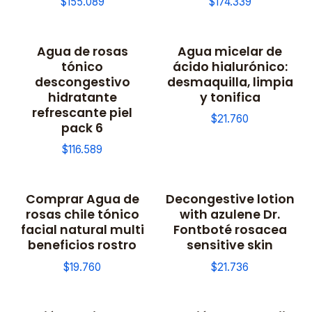
$155.089
$174.339
Agua de rosas
Agua micelar de
tónico
ácido hialurónico:
descongestivo
desmaquilla, limpia
hidratante
y tonifica
refrescante piel
$21.760
pack 6
$116.589
Comprar Agua de
Decongestive lotion
rosas chile tónico
with azulene Dr.
facial natural multi
Fontboté rosacea
beneficios rostro
sensitive skin
$19.760
$21.736