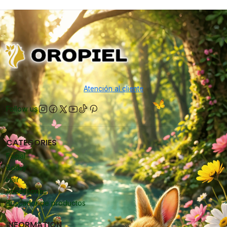
Atención al cliente
Follow us
CATEGORIES
Facial
Bodily
Hair
Accessories
Buscador de productos
INFORMATION