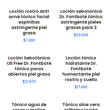
Loción rostro anti
Loción sebotonica
acné tónico facial
Dr. Fontboté tónico
espinillas
astringente pieles
astringente piel
grasas pack 2
grasa
$43.944
$7.490
Loción Sebotónica
Loción tónico
Oil Free Dr. Fontboté
hidratante Dr.
tónico poros
Fontboté
abiertos piel grasa
humectante piel
rostro y cuello
$21.974
$17.490
Tónico agua de
Tónico aloe vera
rosas y melisa
oriflame loción