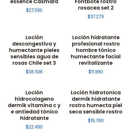
essence Casmara
Fontboté rostro
rosacea set 2
$27.590
$37.279
Loción
Loción hidratante
descongestiva y
profesional rostro
humectante pieles
hombre tónico
sensibles agua de
humectante facial
rosas Chile set 3
revitalizante
$58.506
$11.990
Loción
Loción hidrotonica
Not available
hidrocolageno
dermik hidratante
dermik vitamina c y
rostro humecta piel
e antiedad tónico
seca sensible rostro
hidratante
$19.760
$22.490