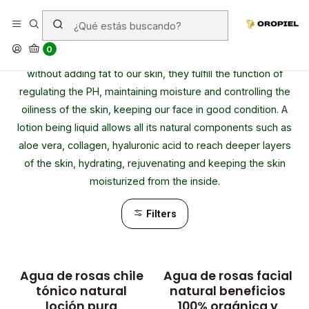
Lotions
0
Beauty lotions or tonics allow us to hydrate the skin
without adding fat to our skin, they fulfill the function of
regulating the PH, maintaining moisture and controlling the
oiliness of the skin, keeping our face in good condition. A
lotion being liquid allows all its natural components such as
aloe vera, collagen, hyaluronic acid to reach deeper layers
of the skin, hydrating, rejuvenating and keeping the skin
moisturized from the inside.
Filters
Agua de rosas chile
Agua de rosas facial
tónico natural
natural beneficios
loción pura
100% orgánica y