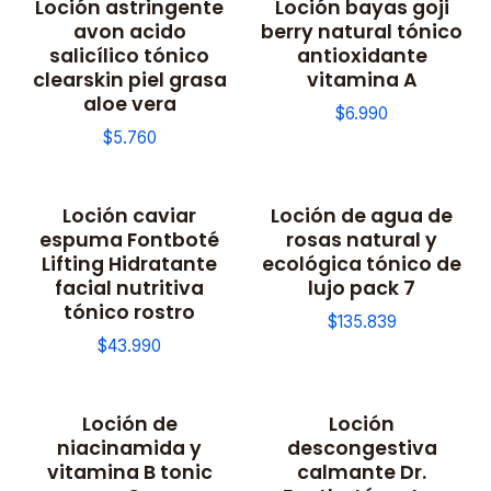
Loción astringente
Loción bayas goji
avon acido
berry natural tónico
salicílico tónico
antioxidante
clearskin piel grasa
vitamina A
aloe vera
$6.990
$5.760
Loción caviar
Loción de agua de
espuma Fontboté
rosas natural y
Lifting Hidratante
ecológica tónico de
facial nutritiva
lujo pack 7
tónico rostro
$135.839
$43.990
Loción de
Loción
niacinamida y
descongestiva
vitamina B tonic
calmante Dr.