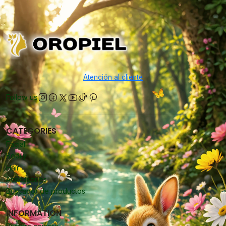
Atención al cliente
Follow us
CATEGORIES
Facial
Bodily
Hair
Accessories
Buscador de productos
INFORMATION