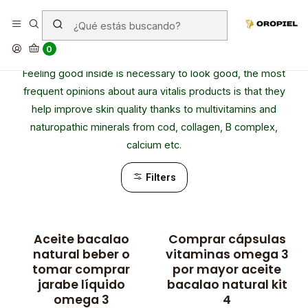
Aura vitalis
0
The best accessories for your beauty and health wellness.
Feeling good inside is necessary to look good, the most
frequent opinions about aura vitalis products is that they
help improve skin quality thanks to multivitamins and
naturopathic minerals from cod, collagen, B complex,
calcium etc.
Filters
Aceite bacalao
Comprar cápsulas
natural beber o
vitaminas omega 3
tomar comprar
por mayor aceite
jarabe líquido
bacalao natural kit
omega 3
4