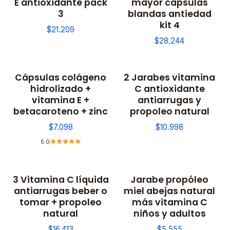
E antioxidante pack
mayor cápsulas
3
blandas antiedad
kit 4
$21.209
$28.244
Cápsulas colágeno
2 Jarabes vitamina
hidrolizado +
C antioxidante
vitamina E +
antiarrugas y
betacaroteno + zinc
propoleo natural
$7.098
$10.998
5.0
3 Vitamina C líquida
Jarabe propóleo
antiarrugas beber o
miel abejas natural
tomar + propoleo
más vitamina C
natural
niños y adultos
$16.413
$5.555