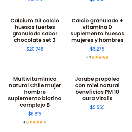
Calcium D3 calcio
Calcio granulado +
huesos fuertes
vitamina D
granulado sabor
suplemento huesos
chocolate set 3
mujeres y hombres
$20.748
$6.275
5.0
Multivitamínico
Jarabe propóleo
natural Chile mujer
con miel natural
hombre
beneficios PM 10
suplemento biotina
aura vitalis
complejo B
$5.555
$6.815
4.0