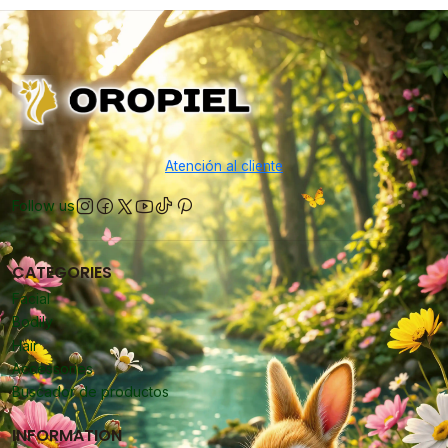
Atención al cliente
Follow us
CATEGORIES
Facial
Bodily
Hair
Accessories
Buscador de productos
INFORMATION