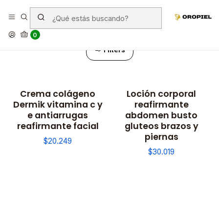
Lotions
0
Filters
Crema colágeno
Loción corporal
Not available
Dermik vitamina c y
reafirmante
e antiarrugas
abdomen busto
reafirmante facial
gluteos brazos y
piernas
$20.249
$30.019