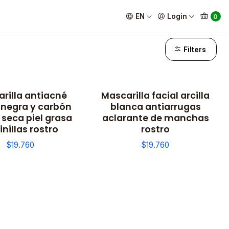
EN
Login
0
Filters
rilla antiacné
Mascarilla facial arcilla
a negra y carbón
blanca antiarrugas
 seca piel grasa
aclarante de manchas
inillas rostro
rostro
$19.760
$19.760