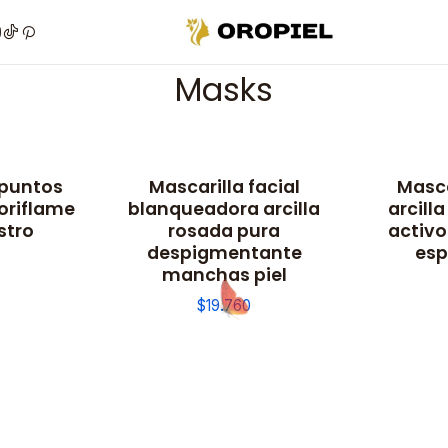
Home
Skin
Trademarks
Oriflame
Masks
Masks
 puntos
Mascarilla facial
Masca
oriflame
blanqueadora arcilla
arcill
stro
rosada pura
activo
despigmentante
esp
manchas piel
$19.760