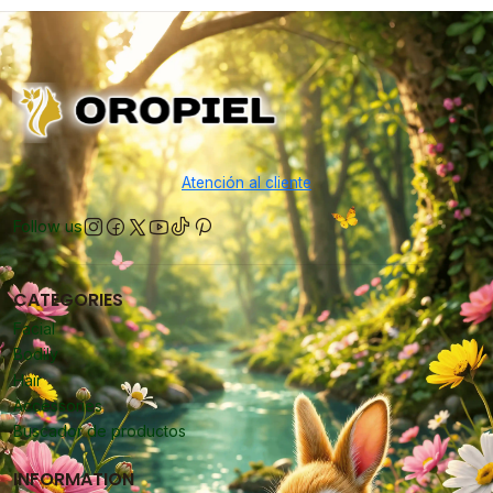
Atención al cliente
Follow us
CATEGORIES
Facial
Bodily
Hair
Accessories
Buscador de productos
INFORMATION