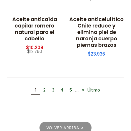
Aceite anticaída
Aceite anticelulítico
-20% OFF
capilar romero
Chile reduce y
natural para el
elimina piel de
cabello
naranja cuerpo
piernas brazos
$10.208
$12.760
$23.936
...
1
2
3
4
5
»
Último
VOLVER ARRIBA 🔼