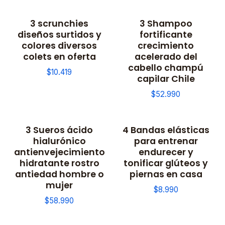
3 scrunchies
3 Shampoo
diseños surtidos y
fortificante
colores diversos
crecimiento
colets en oferta
acelerado del
cabello champú
$10.419
capilar Chile
$52.990
3 Sueros ácido
4 Bandas elásticas
hialurónico
para entrenar
antienvejecimiento
endurecer y
hidratante rostro
tonificar glúteos y
antiedad hombre o
piernas en casa
mujer
$8.990
$58.990