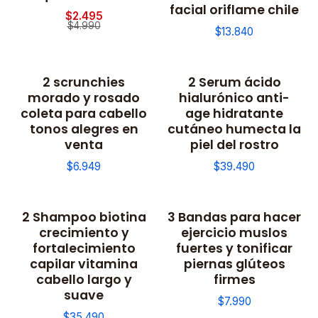
facial oriflame chile
$2.495
$4.990
$13.840
2 scrunchies
2 Serum ácido
morado y rosado
hialurónico anti-
coleta para cabello
age hidratante
tonos alegres en
cutáneo humecta la
venta
piel del rostro
$6.949
$39.490
2 Shampoo biotina
3 Bandas para hacer
crecimiento y
ejercicio muslos
fortalecimiento
fuertes y tonificar
capilar vitamina
piernas glúteos
cabello largo y
firmes
suave
$7.990
$35.490