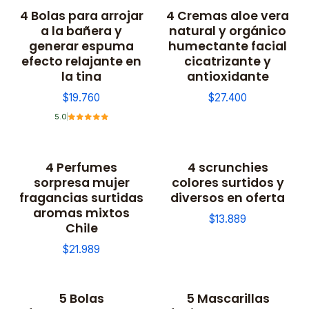
4 Bolas para arrojar
4 Cremas aloe vera
a la bañera y
natural y orgánico
generar espuma
humectante facial
efecto relajante en
cicatrizante y
la tina
antioxidante
$19.760
$27.400
5.0
4 Perfumes
4 scrunchies
sorpresa mujer
colores surtidos y
fragancias surtidas
diversos en oferta
aromas mixtos
$13.889
Chile
$21.989
5 Bolas
5 Mascarillas