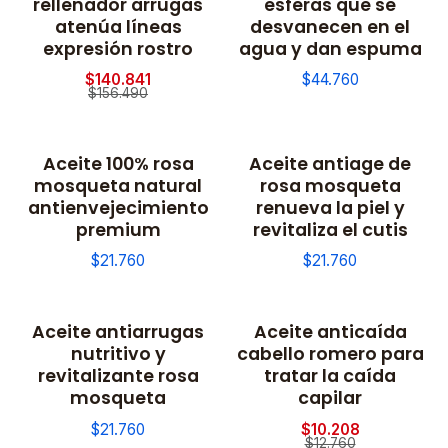
rellenador arrugas
esferas que se
atenúa líneas
desvanecen en el
expresión rostro
agua y dan espuma
$140.841
$44.760
$156.490
Aceite 100% rosa
Aceite antiage de
mosqueta natural
rosa mosqueta
antienvejecimiento
renueva la piel y
premium
revitaliza el cutis
$21.760
$21.760
Aceite antiarrugas
Aceite anticaída
-20% OFF
nutritivo y
cabello romero para
revitalizante rosa
tratar la caída
mosqueta
capilar
$21.760
$10.208
$12.760