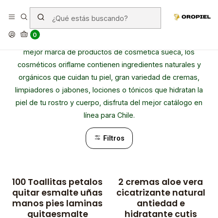
Oriflame
0
¿Te gusta los cosméticos naturales? Te presentamos la
mejor marca de productos de cosmética sueca, los
cosméticos oriflame contienen ingredientes naturales y
orgánicos que cuidan tu piel, gran variedad de cremas,
limpiadores o jabones, lociones o tónicos que hidratan la
piel de tu rostro y cuerpo, disfruta del mejor catálogo en
línea para Chile.
Filtros
100 Toallitas petalos
2 cremas aloe vera
-50% OFF
quitar esmalte uñas
cicatrizante natural
manos pies laminas
antiedad e
quitaesmalte
hidratante cutis