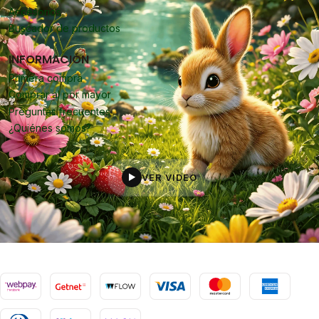
Accesorios
Buscador de productos
INFORMACIÓN
Primera compra
Comprar al por mayor
Preguntas frecuentes
¿Quiénes somos?
VER VIDEO
▶