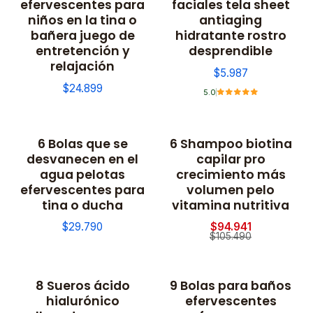
efervescentes para
faciales tela sheet
niños en la tina o
antiaging
bañera juego de
hidratante rostro
entretención y
desprendible
relajación
$5.987
$24.899
5.0
6 Bolas que se
6 Shampoo biotina
-10% OFF
desvanecen en el
capilar pro
agua pelotas
crecimiento más
efervescentes para
volumen pelo
tina o ducha
vitamina nutritiva
$29.790
$94.941
$105.490
8 Sueros ácido
9 Bolas para baños
-10% OFF
hialurónico
efervescentes