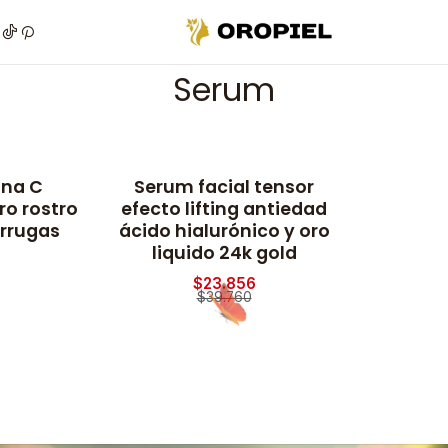
Inicio
Piel
Marcas
Avon
Serum
Serum
ina C
Serum facial tensor
-40% OFF
o rostro
efecto lifting antiedad
arrugas
ácido hialurónico y oro
liquido 24k gold
$23.856
$39.760