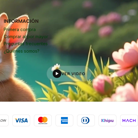
INFORMACIÓN
Primera compra
Comprar al por mayor
Preguntas frecuentes
¿Quiénes somos?
VER VIDEO
▶