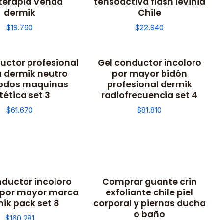
terapia Venda
tensoactiva flash levinia
dermik
Chile
$19.760
$22.940
uctor profesional
Gel conductor incoloro
 dermik neutro
por mayor bidón
rodos maquinas
profesional dermik
tética set 3
radiofrecuencia set 4
$61.670
$81.810
nductor incoloro
Comprar guante crin
 por mayor marca
exfoliante chile piel
ik pack set 8
corporal y piernas ducha
o baño
$160.281