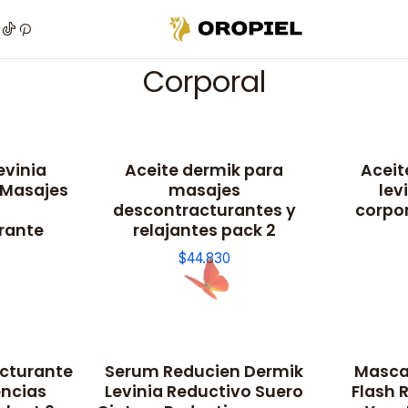
Inicio
Piel
Marcas
Dermik
Corporal
Corporal
evinia
Aceite dermik para
Aceit
No disponible
No dispon
 Masajes
masajes
lev
descontracturantes y
corpor
rante
relajantes pack 2
$44.830
cturante
Serum Reducien Dermik
Masca
No disponible
encias
Levinia Reductivo Suero
Flash 