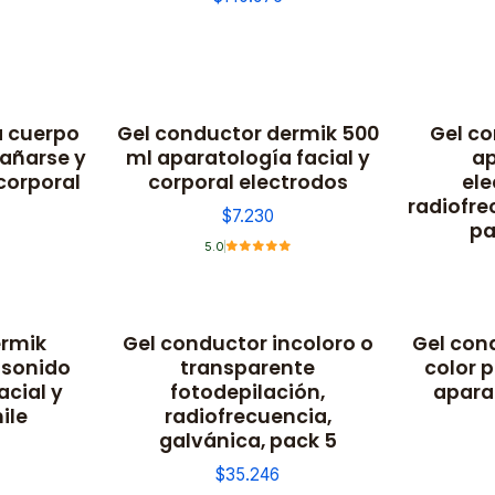
a cuerpo
Gel conductor dermik 500
Gel c
bañarse y
ml aparatología facial y
ap
corporal
corporal electrodos
ele
radiofr
$7.230
pa
5.0
ermik
Gel conductor incoloro o
Gel con
asonido
transparente
color 
acial y
fotodepilación,
apara
ile
radiofrecuencia,
galvánica, pack 5
$35.246