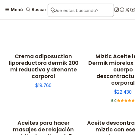
Menú
Buscar
Crema adiposuction
Miztic Aceite l
No disponible
liporeductora dermik 200
Dermik miorelax
ml reductiva y drenante
cuerpo
corporal
descontractu
corporal
$19.760
$22.430
5.0
Aceites para hacer
Aceite descontra
No disponible
No disponible
masajes de relajación
miztic con es