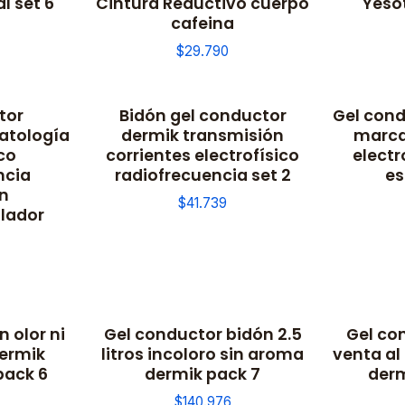
l set 6
Cintura Reductivo cuerpo
Yeso
cafeina
$29.790
tor
Bidón gel conductor
Gel cond
atología
dermik transmisión
marca
co
corrientes electrofísico
elect
ncia
radiofrecuencia set 2
es
n
$41.739
lador
n olor ni
Gel conductor bidón 2.5
Gel co
ermik
litros incoloro sin aroma
venta al
pack 6
dermik pack 7
derm
$140.976