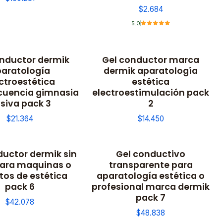
$2.684
5.0
onductor dermik
Gel conductor marca
aratología
dermik aparatología
ctroestética
estética
ecuencia gimnasia
electroestimulación pack
siva pack 3
2
$21.364
$14.450
ductor dermik sin
Gel conductivo
para maquinas o
transparente para
tos de estética
aparatología estética o
pack 6
profesional marca dermik
pack 7
$42.078
$48.838