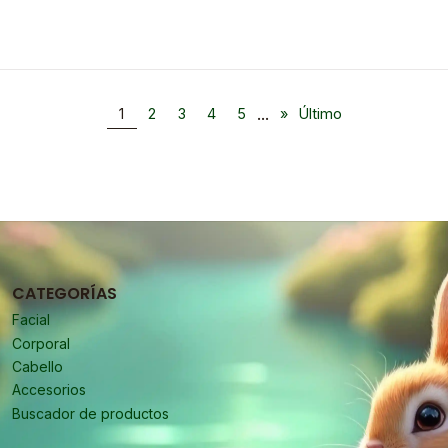
...
1
2
3
4
5
»
Último
CATEGORÍAS
Facial
Corporal
Cabello
Accesorios
Buscador de productos