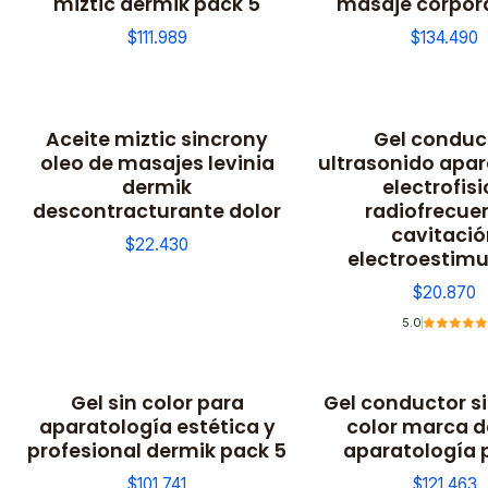
miztic dermik pack 5
masaje corpora
$111.989
$134.490
Aceite miztic sincrony
Gel conduc
No disponible
oleo de masajes levinia
ultrasonido apar
dermik
electrofisi
descontracturante dolor
radiofrecue
cavitació
$22.430
electroestimu
$20.870
5.0
Gel sin color para
Gel conductor si
aparatología estética y
color marca d
profesional dermik pack 5
aparatología 
$101.741
$121.463