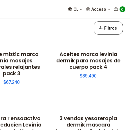
CL
Acceso
0
Filtros
e miztic marca
Aceites marca levinia
ible
No disponible
inia masajes
dermik para masajes de
ales relajantes
cuerpo pack 4
pack 3
$89.490
$67.240
ra Tensoactiva
3 vendas yesoterapia
Reducien Levinia
dermik mascara