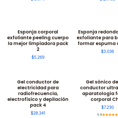
Esponja corporal
Esponja redond
exfoliante peeling cuerpo
exfoliante para 
la mejor limpiadora pack
formar espuma 
2
$3.036
$5.269
Gel conductor de
Gel sónico d
electricidad para
conductor ultr
radiofrecuencia,
aparatología f
electrofísico y depilación
corporal Ch
pack 4
$7.230
$28.341
5.0