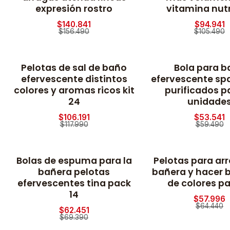
expresión rostro
vitamina nutr
$140.841
$94.941
$156.490
$105.490
Pelotas de sal de baño
Bola para b
-10% OFF
-10% OFF
efervescente distintos
efervescente spa
colores y aromas ricos kit
purificados p
24
unidade
$106.191
$53.541
$117.990
$59.490
Bolas de espuma para la
Pelotas para arro
-10% OFF
-10% OFF
bañera pelotas
bañera y hacer 
efervescentes tina pack
de colores pa
14
$57.996
$64.440
$62.451
$69.390