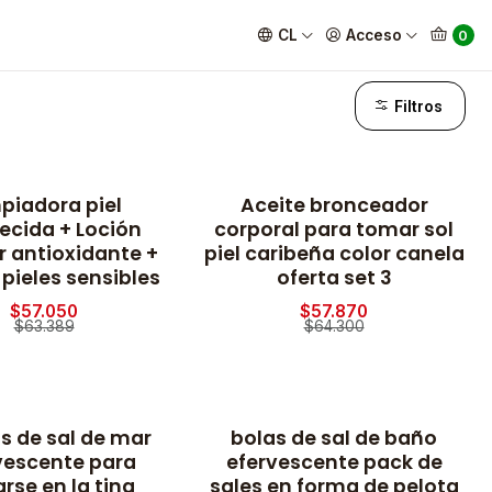
CL
Acceso
0
Filtros
piadora piel
Aceite bronceador
-10% OFF
ecida + Loción
corporal para tomar sol
r antioxidante +
piel caribeña color canela
pieles sensibles
oferta set 3
$57.050
$57.870
$63.389
$64.300
s de sal de mar
bolas de sal de baño
-10% OFF
vescente para
efervescente pack de
rse en la tina
sales en forma de pelota