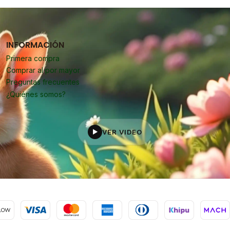
INFORMACIÓN
Primera compra
Comprar al por mayor
Preguntas frecuentes
¿Quiénes somos?
VER VIDEO
▶