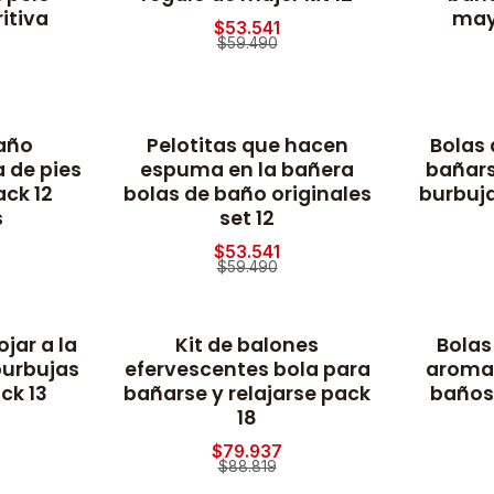
itiva
may
$53.541
$59.490
año
Pelotitas que hacen
Bolas 
-10% OFF
-10% OFF
 de pies
espuma en la bañera
bañars
ack 12
bolas de baño originales
burbuj
s
set 12
$53.541
$59.490
jar a la
Kit de balones
Bolas
-10% OFF
-10% OFF
burbujas
efervescentes bola para
aromat
ck 13
bañarse y relajarse pack
baños 
18
$79.937
$88.819