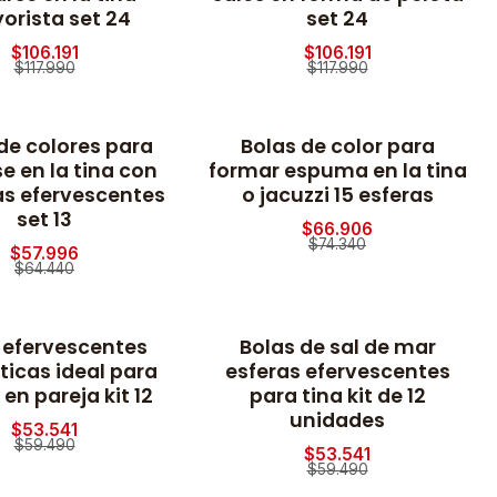
orista set 24
set 24
$106.191
$106.191
$117.990
$117.990
de colores para
Bolas de color para
-10% OFF
e en la tina con
formar espuma en la tina
as efervescentes
o jacuzzi 15 esferas
set 13
$66.906
$74.340
$57.996
$64.440
 efervescentes
Bolas de sal de mar
-10% OFF
icas ideal para
esferas efervescentes
en pareja kit 12
para tina kit de 12
unidades
$53.541
$59.490
$53.541
$59.490