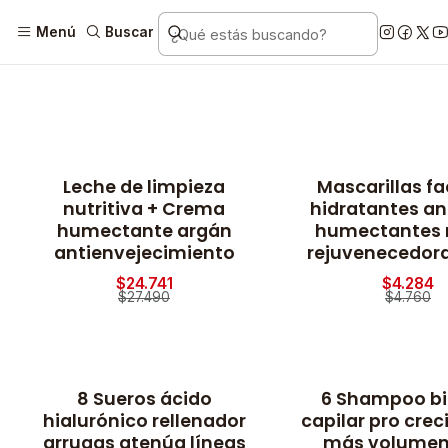
Menú
Buscar
Leche de limpieza
Mascarillas fa
-10% OFF
-10% OFF
nutritiva + Crema
hidratantes an
humectante argán
humectantes 
antienvejecimiento
rejuvenecedora
$24.741
$4.284
$27.490
$4.760
8 Sueros ácido
6 Shampoo bi
-10% OFF
-10% OFF
hialurónico rellenador
capilar pro cre
arrugas atenúa líneas
más volumen