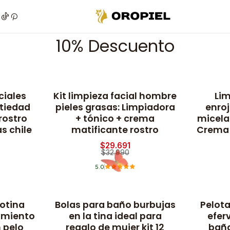
Inicio
Promociones
Con descuento
10% Descuento
10% Descuento
ciales
Kit limpieza facial hombre
Lim
-10% OFF
-10% OFF
tiedad
pieles grasas: Limpiadora
enroj
rostro
+ tónico + crema
micela
s chile
matificante rostro
Crema 
$29.691
$32.990
5.0
otina
Bolas para baño burbujas
Pelota
-10% OFF
-10% OFF
cimiento
en la tina ideal para
efer
 pelo
regalo de mujer kit 12
baña