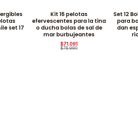
ergibles
Kit 16 pelotas
Set 12 B
-10% OFF
-10% OFF
elotas
efervescentes para la tina
para b
le set 17
o ducha bolas de sal de
dan es
mar burbujeantes
ri
$71.091
$78.990