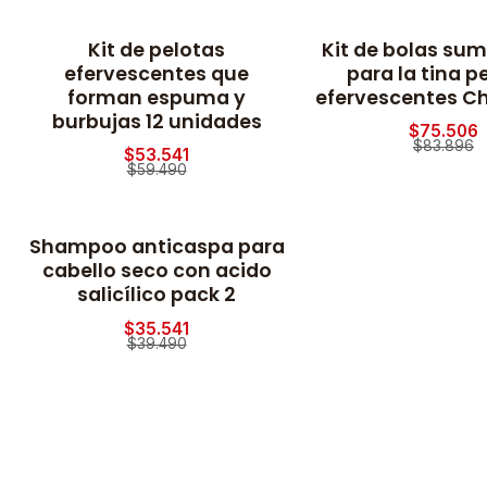
Kit de pelotas
Kit de bolas sum
-10% OFF
-10% OFF
efervescentes que
para la tina p
forman espuma y
efervescentes Chi
burbujas 12 unidades
$75.506
$83.896
$53.541
$59.490
Shampoo anticaspa para
-10% OFF
cabello seco con acido
salicílico pack 2
$35.541
$39.490