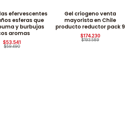
olas efervescentes
Gel criogeno venta
-10% OFF
años esferas que
mayorista en Chile
puma y burbujas
producto reductor pack 9
cos aromas
$174.230
$193.589
$53.541
$59.490