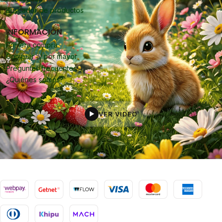
Buscador de productos
INFORMACIÓN
Primera compra
Comprar al por mayor
Preguntas frecuentes
¿Quiénes somos?
VER VIDEO
▶