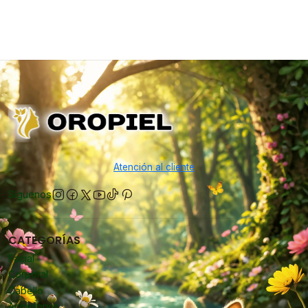
Atención al cliente
Síguenos
CATEGORÍAS
Facial
Corporal
Cabello
Accesorios