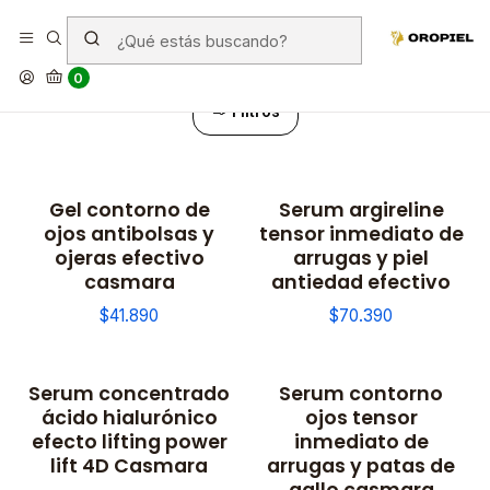
Serum
0
Filtros
Gel contorno de
Serum argireline
ojos antibolsas y
tensor inmediato de
ojeras efectivo
arrugas y piel
casmara
antiedad efectivo
$41.890
$70.390
Serum concentrado
Serum contorno
ácido hialurónico
ojos tensor
efecto lifting power
inmediato de
lift 4D Casmara
arrugas y patas de
gallo casmara