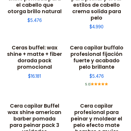
el cabello que
estilos de cabello
otorga brillo natural
crema solida para
pelo
$5.476
$4.990
Ceras buffel: wax
Cera capilar buffalo
No disponible
shine + matte + fiber
profesional fijación
dorada pack
fuerte y acabado
promocional
pelo brillante
$16.181
$5.476
5.0
Cera capilar Buffel
Cera capilar
No disponible
wax shine american
profesional para
barber pomada
peinar y moldear el
para peinar pack 3
pelo efecto mate