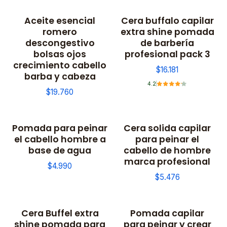
Aceite esencial
Cera buffalo capilar
romero
extra shine pomada
descongestivo
de barbería
bolsas ojos
profesional pack 3
crecimiento cabello
$16.181
barba y cabeza
4.2
$19.760
Pomada para peinar
Cera solida capilar
No disponible
el cabello hombre a
para peinar el
base de agua
cabello de hombre
marca profesional
$4.990
$5.476
Cera Buffel extra
Pomada capilar
No disponible
shine pomada para
para peinar y crear