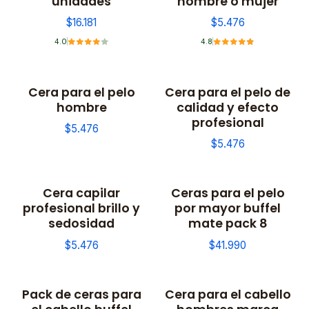
unidades
hombre o mujer
$16.181
$5.476
4.0
4.8
Cera para el pelo
Cera para el pelo de
hombre
calidad y efecto
profesional
$5.476
$5.476
Cera capilar
Ceras para el pelo
No disponible
profesional brillo y
por mayor buffel
sedosidad
mate pack 8
$5.476
$41.990
Pack de ceras para
Cera para el cabello
No disponible
No disponible