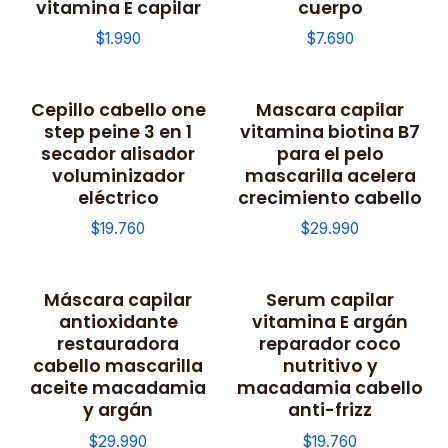
vitamina E capilar
cuerpo
$1.990
$7.690
Cepillo cabello one
Mascara capilar
step peine 3 en 1
vitamina biotina B7
secador alisador
para el pelo
voluminizador
mascarilla acelera
eléctrico
crecimiento cabello
$19.760
$29.990
Máscara capilar
Serum capilar
antioxidante
vitamina E argán
restauradora
reparador coco
cabello mascarilla
nutritivo y
aceite macadamia
macadamia cabello
y argán
anti-frizz
$29.990
$19.760