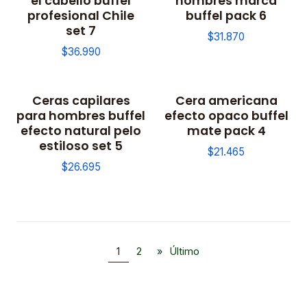
el cabello buffel
hombres marca
profesional Chile
buffel pack 6
set 7
$31.870
$36.990
Ceras capilares
Cera americana
No disponible
No disponible
para hombres buffel
efecto opaco buffel
efecto natural pelo
mate pack 4
estiloso set 5
$21.465
$26.695
1
2
»
Último