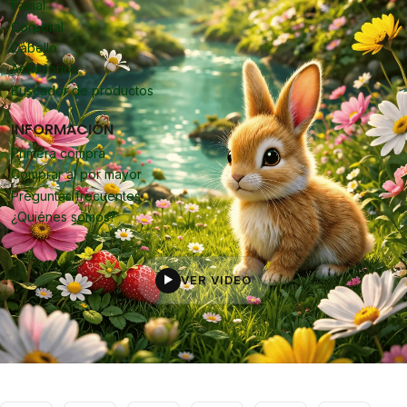
Facial
Corporal
Cabello
Accesorios
Buscador de productos
INFORMACIÓN
Primera compra
Comprar al por mayor
Preguntas frecuentes
¿Quiénes somos?
VER VIDEO
▶