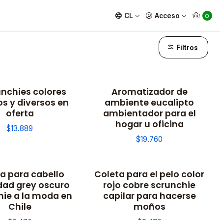
CL
Acceso
0
Filtros
unchies colores
Aromatizador de
os y diversos en
ambiente eucalipto
oferta
ambientador para el
hogar u oficina
$13.889
$19.760
a para cabello
Coleta para el pelo color
dad grey oscuro
rojo cobre scrunchie
hie a la moda en
capilar para hacerse
Chile
moños