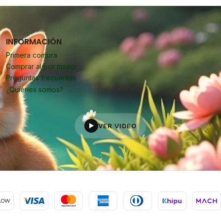
INFORMACIÓN
Primera compra
Comprar al por mayor
Preguntas frecuentes
¿Quiénes somos?
VER VIDEO
▶