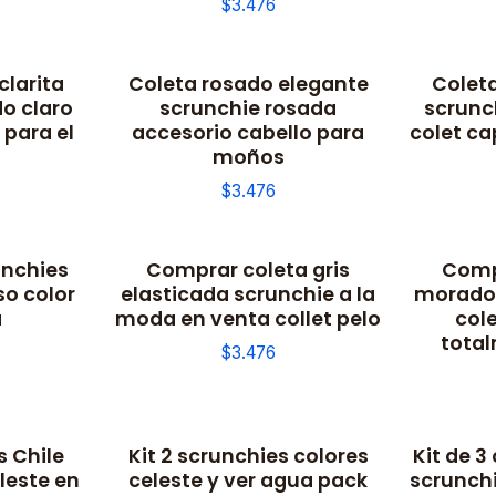
$3.476
clarita
Coleta rosado elegante
Colet
o claro
scrunchie rosada
scrunc
para el
accesorio cabello para
colet ca
moños
$3.476
unchies
Comprar coleta gris
Comp
o color
elasticada scrunchie a la
morado
a
moda en venta collet pelo
col
total
$3.476
s Chile
Kit 2 scrunchies colores
Kit de 3
eleste en
celeste y ver agua pack
scrunchi