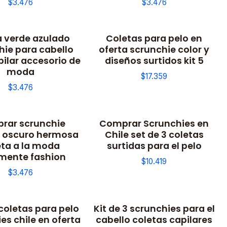
$3.476
$3.476
a verde azulado
Coletas para pelo en
hie para cabello
oferta scrunchie color y
pilar accesorio de
diseños surtidos kit 5
moda
$17.359
$3.476
rar scrunchie
Comprar Scrunchies en
 oscuro hermosa
Chile set de 3 coletas
eta a la moda
surtidas para el pelo
mente fashion
$10.419
$3.476
 coletas para pelo
Kit de 3 scrunchies para el
es chile en oferta
cabello coletas capilares