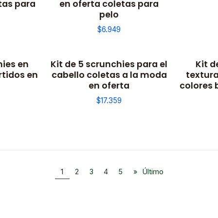
tas para
en oferta coletas para
pelo
$6.949
hies en
Kit de 5 scrunchies para el
Kit d
rtidos en
cabello coletas a la moda
textur
en oferta
colores 
$17.359
1
2
3
4
5
»
Último