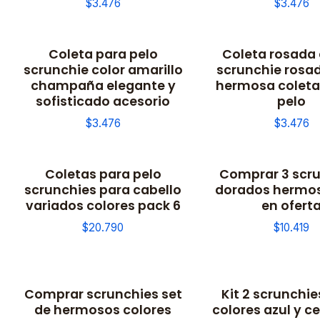
$3.476
$3.476
Coleta para pelo
Coleta rosada 
scrunchie color amarillo
scrunchie rosad
champaña elegante y
hermosa coleta 
sofisticado acesorio
pelo
$3.476
$3.476
Coletas para pelo
Comprar 3 scr
scrunchies para cabello
dorados hermos
variados colores pack 6
en ofert
$20.790
$10.419
Comprar scrunchies set
Kit 2 scrunchie
de hermosos colores
colores azul y c