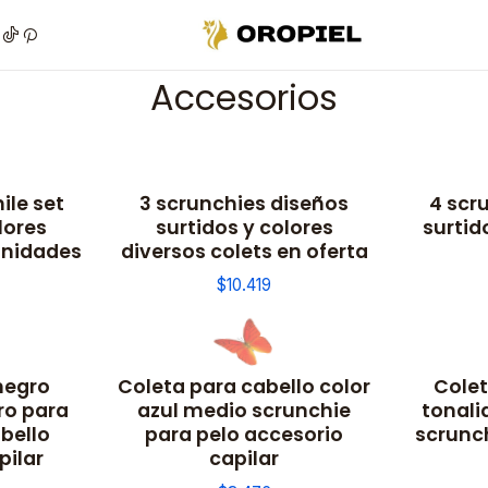
Inicio
Piel
Marcas
Dr. Fontboté
Accesorios
Accesorios
ile set
3 scrunchies diseños
4 scr
lores
surtidos y colores
surtid
unidades
diversos colets en oferta
$10.419
negro
Coleta para cabello color
Colet
ro para
azul medio scrunchie
tonali
bello
para pelo accesorio
scrunc
pilar
capilar