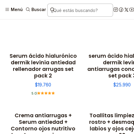
Menú
Buscar
Serum ácido hialurónico
serum ácido hia
No disponible
No disponible
dermik levinia antiedad
dermik levi
rellenador arrugas set
antiarrugas con
pack 2
set pack 
$19.760
$25.990
5.0
Crema antiarrugas +
Toallitas limpiez
Serum antiedad +
rostro + desmaq
Contorno ojos nutritivo
labios y ojos ce