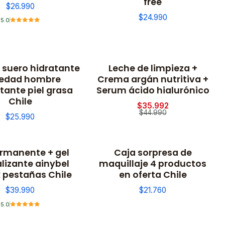
free
$26.990
$24.990
5.0
 suero hidratante
Leche de limpieza +
-20% OFF
iedad hombre
Crema argán nutritiva +
ante piel grasa
Serum ácido hialurónico
Chile
$35.992
$44.990
$25.990
ermanente + gel
Caja sorpresa de
lizante ainybel
maquillaje 4 productos
 pestañas Chile
en oferta Chile
$39.990
$21.760
5.0