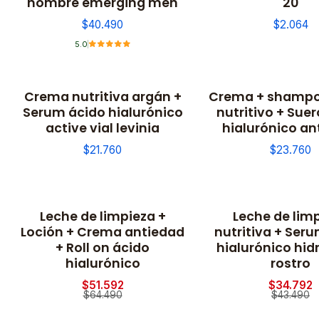
hombre emerging men
20
$40.490
$2.064
5.0
Crema nutritiva argán +
Crema + shampo
No disponible
No disponible
Serum ácido hialurónico
nutritivo + Sue
active vial levinia
hialurónico an
$21.760
$23.760
Leche de limpieza +
Leche de lim
-20% OFF
-20% OFF
Loción + Crema antiedad
nutritiva + Ser
+ Roll on ácido
hialurónico hid
hialurónico
rostro
$51.592
$34.792
$64.490
$43.490