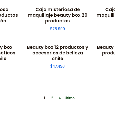
iosa
Caja misteriosa de
Caj
roductos
maquillaje beauty box 20
maquill
ión
productos
$78.990
y box
Beauty box 12 productos y
Beauty 
-36% OFF
méticos
accesorios de belleza
produ
ile
chile
$47.490
1
2
»
Último