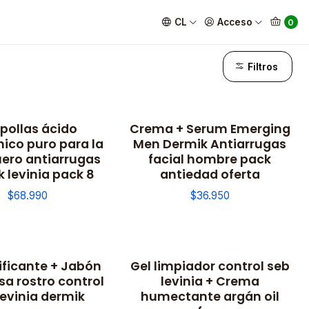
CL
Acceso
0
Filtros
ollas ácido
Crema + Serum Emerging
ible
nico puro para la
Men Dermik Antiarrugas
uero antiarrugas
facial hombre pack
 levinia pack 8
antiedad oferta
$68.990
$36.950
ificante + Jabón
Gel limpiador control seb
asa rostro control
levinia + Crema
levinia dermik
humectante argán oil