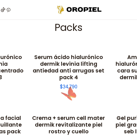
Inicio
Piel
Marcas
Dermik
Facial
Packs
Packs
lurónico
Serum ácido hialurónico
Amp
No disponible
No dispon
nia
dermik levinia lifting
hialuró
centrado
antiedad anti arrugas set
cara s
3
pack 4
dermik
$34.790
a facial
Crema + serum cell mater
Gel pur
uillante
dermik revitalizante piel
piel gr
jas pack
rostro y cuello
seb 