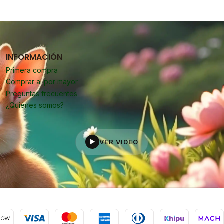
INFORMACIÓN
Primera compra
Comprar al por mayor
Preguntas frecuentes
¿Quiénes somos?
VER VIDEO
▶