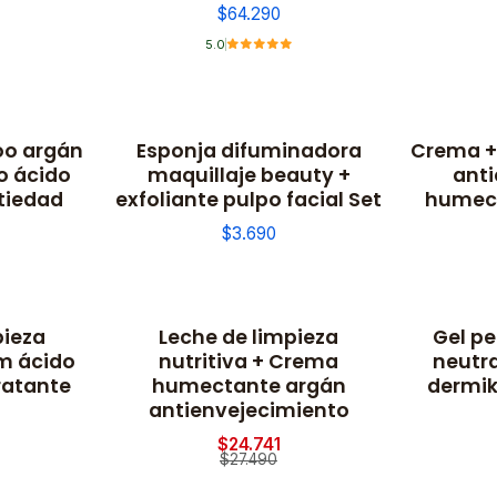
$64.290
5.0
o argán
Esponja difuminadora
Crema +
ro ácido
maquillaje beauty +
ant
tiedad
exfoliante pulpo facial Set
humect
$3.690
pieza
Leche de limpieza
Gel p
-10% OFF
um ácido
nutritiva + Crema
neutra
ratante
humectante argán
dermik
antienvejecimiento
$24.741
$27.490