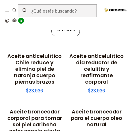
Aceites
0
Filtros
Aceite anticelulítico
Aceite anticelulítico
Chile reduce y
día reductor de
elimina piel de
celulitis y
naranja cuerpo
reafirmante
piernas brazos
corporal
$23.936
$23.936
Aceite bronceador
Aceite bronceador
-10% OFF
corporal para tomar
para el cuerpo oleo
sol piel caribeña
natural
color canela oferta