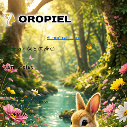
Atención al cliente
Síguenos
CATEGORÍAS
Facial
Corporal
Cabello
Accesorios
Buscador de productos
INFORMACIÓN
Primera compra