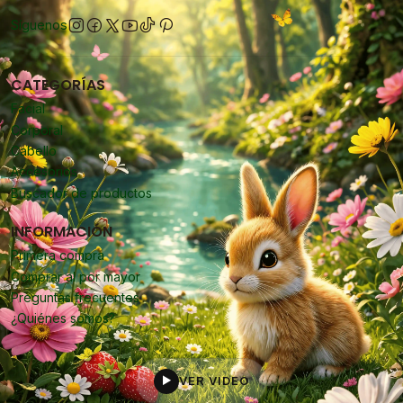
Síguenos
CATEGORÍAS
Facial
Corporal
Cabello
Accesorios
Buscador de productos
INFORMACIÓN
Primera compra
Comprar al por mayor
Preguntas frecuentes
¿Quiénes somos?
VER VIDEO
▶