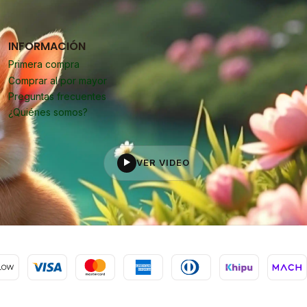
INFORMACIÓN
Primera compra
Comprar al por mayor
Preguntas frecuentes
¿Quiénes somos?
VER VIDEO
▶