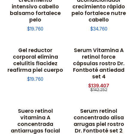
intensivo cabello
crecimiento rápido
balsamo fortalece
pelo fortalece nutre
pelo
cabello
$19.760
$34.760
Gel reductor
Serum Vitamina A
-2% OFF
corporal elimina
retinol force
celulitis flacidez
cápsulas rostro Dr.
reafirma piel cuerpo
Fontboté antiedad
set 4
$19.760
$139.407
$142.252
Suero retinol
Serum retinol
vitamina A
concentrado alisa
concentrada
arrugas piel rostro
antiarrugas facial
Dr. Fontboté set 2