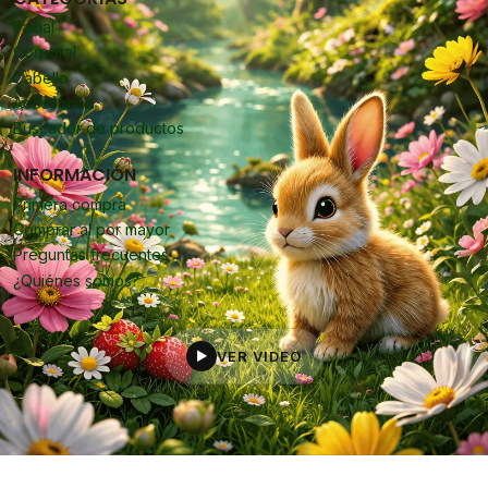
Facial
Corporal
Cabello
Accesorios
Buscador de productos
INFORMACIÓN
Primera compra
Comprar al por mayor
Preguntas frecuentes
¿Quiénes somos?
VER VIDEO
▶