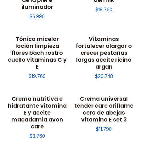
iluminador
$19.760
$6.990
Tónico micelar
Vitaminas
loción limpieza
fortalecer alargar o
flores bach rostro
crecer pestañas
cuello vitaminas C y
largas aceite ricino
E
argan
$19.760
$20.748
Crema nutritiva e
Crema universal
No disponible
hidratante vitamina
tender care oriflame
E y aceite
cera de abejas
macadamia avon
vitamina E set 3
care
$11.790
$3.760