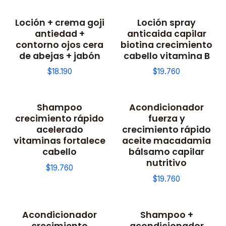
Loción + crema goji
Loción spray
antiedad +
anticaida capilar
contorno ojos cera
biotina crecimiento
de abejas + jabón
cabello vitamina B
$18.190
$19.760
Shampoo
Acondicionador
crecimiento rápido
fuerza y
acelerado
crecimiento rápido
vitaminas fortalece
aceite macadamia
cabello
bálsamo capilar
nutritivo
$19.760
$19.760
Acondicionador
Shampoo +
crecimiento
acondicionador