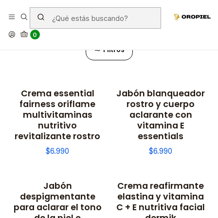
Vitaminas
0
Filtros
Crema essential
Jabón blanqueador
fairness oriflame
rostro y cuerpo
multivitaminas
aclarante con
nutritivo
vitamina E
revitalizante rostro
essentials
$6.990
$6.990
Jabón
Crema reafirmante
despigmentante
elastina y vitamina
para aclarar el tono
C + E nutritiva facial
de la piel e
dermik