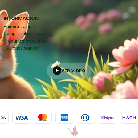
INFORMACIÓN
Primera compra
Comprar al por mayor
Preguntas frecuentes
¿Quiénes somos?
VER VIDEO
▶