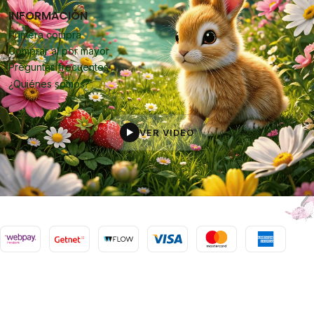
INFORMACIÓN
Primera compra
Comprar al por mayor
Preguntas frecuentes
¿Quiénes somos?
VER VIDEO
▶