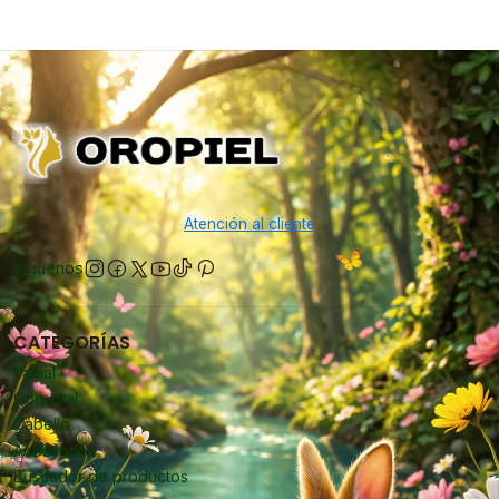
Atención al cliente
Síguenos
CATEGORÍAS
Facial
Corporal
Cabello
Accesorios
Buscador de productos