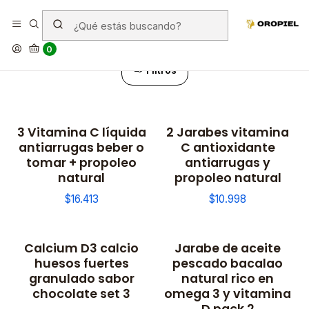
Pack
0
Filtros
3 Vitamina C líquida
2 Jarabes vitamina
antiarrugas beber o
C antioxidante
tomar + propoleo
antiarrugas y
natural
propoleo natural
$16.413
$10.998
Calcium D3 calcio
Jarabe de aceite
huesos fuertes
pescado bacalao
granulado sabor
natural rico en
chocolate set 3
omega 3 y vitamina
D pack 2