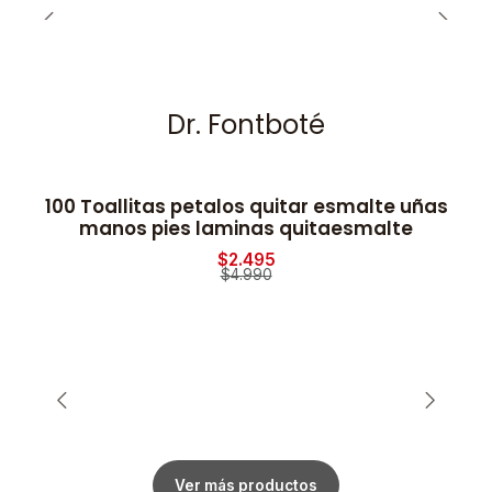
Dr. Fontboté
100 Toallitas petalos quitar esmalte uñas
-50% OFF
manos pies laminas quitaesmalte
$2.495
$4.990
Ver más productos