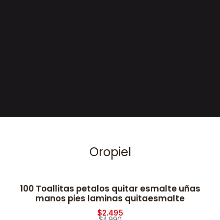
Oropiel
100 Toallitas petalos quitar esmalte uñas
2
-50% OFF
manos pies laminas quitaesmalte
$2.495
$4.990