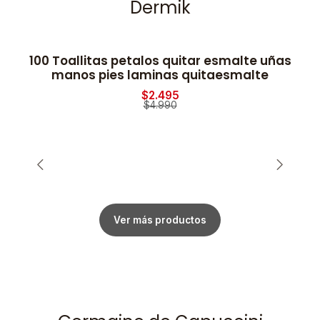
Dermik
100 Toallitas petalos quitar esmalte uñas
-50% OFF
manos pies laminas quitaesmalte
$2.495
$4.990
Ver más productos