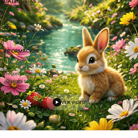
CATEGORÍAS
Facial
Corporal
Cabello
Accesorios
Buscador de productos
INFORMACIÓN
Primera compra
Comprar al por mayor
Preguntas frecuentes
¿Quiénes somos?
VER VIDEO
▶