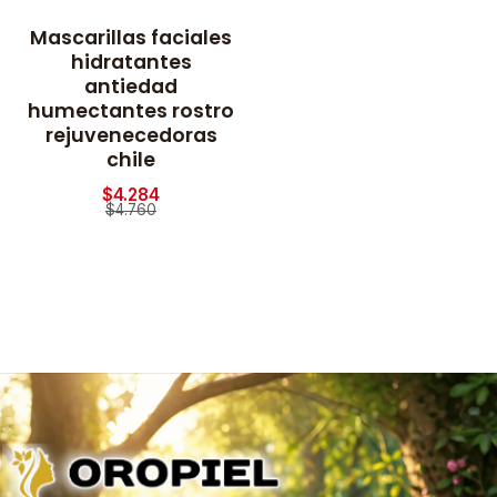
Mascarillas faciales
-10% OFF
hidratantes
antiedad
humectantes rostro
rejuvenecedoras
chile
$4.284
$4.760