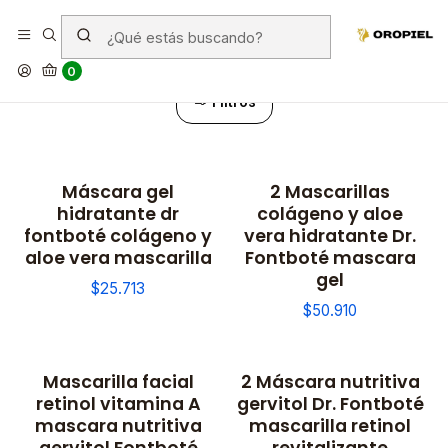
Mascarillas
0
Filtros
Máscara gel
2 Mascarillas
hidratante dr
colágeno y aloe
fontboté colágeno y
vera hidratante Dr.
aloe vera mascarilla
Fontboté mascara
gel
$25.713
$50.910
Mascarilla facial
2 Máscara nutritiva
retinol vitamina A
gervitol Dr. Fontboté
mascara nutritiva
mascarilla retinol
gervitol Fontboté
revitalizante