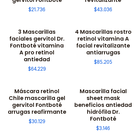
$21.736
$43.036
3 Mascarillas
4 Mascarillas rostro
faciales gervitol Dr.
retinol vitamina A
Fontboté vitamina
facial revitalizante
A pro retinol
antiarrugas
antiedad
$85.205
$64.229
Máscara retinol
Mascarilla facial
Chile mascarilla gel
sheet mask
gervitol Fontboté
beneficios antiedad
arrugas reafirmante
hidrófila Dr.
Fontboté
$30.129
$3.146