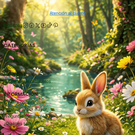
Atención al cliente
Síguenos
CATEGORÍAS
Facial
Corporal
Cabello
Accesorios
Buscador de productos
INFORMACIÓN
Primera compra
Comprar al por mayor
Preguntas frecuentes
¿Quiénes somos?