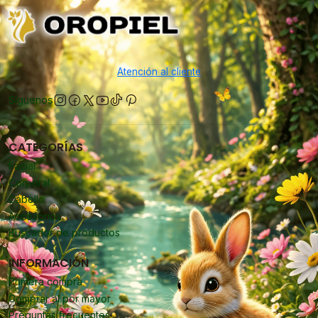
Atención al cliente
Síguenos
CATEGORÍAS
Facial
Corporal
Cabello
Accesorios
Buscador de productos
INFORMACIÓN
Primera compra
Comprar al por mayor
Preguntas frecuentes