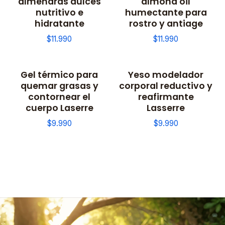
almendras dulces
almond oil
nutritivo e
humectante para
hidratante
rostro y antiage
$11.990
$11.990
Gel térmico para
Yeso modelador
quemar grasas y
corporal reductivo y
contornear el
reafirmante
cuerpo Laserre
Lasserre
$9.990
$9.990