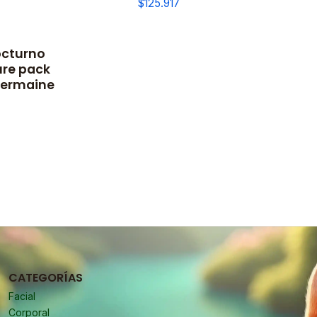
$125.917
octurno
ure pack
germaine
CATEGORÍAS
Facial
Corporal