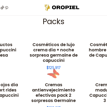
Inicio
Piel
Marcas
Germaine de Capuccini
Facial
Packs
Packs
uctos
Cosméticos de lujo
Cosméti
puccini
crema día + noche
hombre
resa
sorpresa germaine de
de Capu
capuccini
$125.917
ojos día
Cremas
Crem
rt rides
antienvejecimiento
madu
apuccini
efectivas pack 2
Capucci
sorpresas Germaine
3