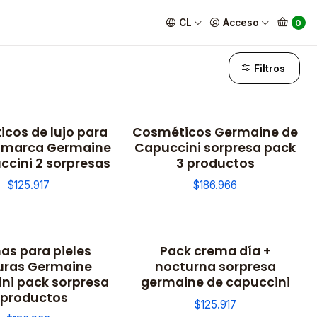
CL
Acceso
0
Filtros
cos de lujo para
Cosméticos Germaine de
 marca Germaine
Capuccini sorpresa pack
ccini 2 sorpresas
3 productos
$125.917
$186.966
as para pieles
Pack crema día +
ras Germaine
nocturna sorpresa
ni pack sorpresa
germaine de capuccini
 productos
$125.917