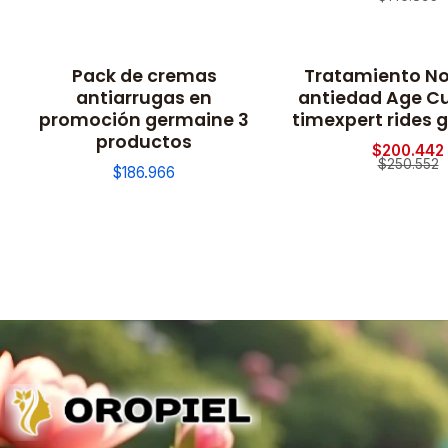
Pack de cremas
Tratamiento N
-20% OFF
antiarrugas en
antiedad Age C
promoción germaine 3
timexpert rides 
productos
$200.442
$250.552
$186.966