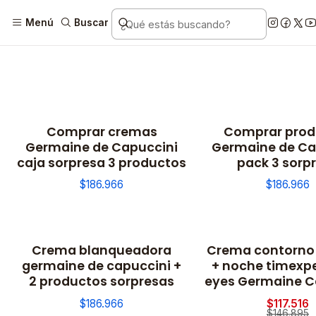
Menú
Buscar
Comprar cremas
Comprar prod
Germaine de Capuccini
Germaine de Ca
caja sorpresa 3 productos
pack 3 sorp
$186.966
$186.966
Crema blanqueadora
Crema contorno 
-20% OFF
germaine de capuccini +
+ noche timexpe
2 productos sorpresas
eyes Germaine C
$186.966
$117.516
$146.895