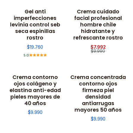
Gel anti
Crema cuidado
-20% OFF
imperfecciones
facial profesional
levinia control seb
hombre chile
seca espinillas
hidratante y
rostro
refrescante rostro
$19.760
$7.992
$9.990
5.0
Crema contorno
Crema concentrada
ojos colágeno y
contorno ojos
elastina anti-edad
firmeza piel
pieles mayores de
densidad
40 años
antiarrugas
mayores 50 años
$9.990
$9.990