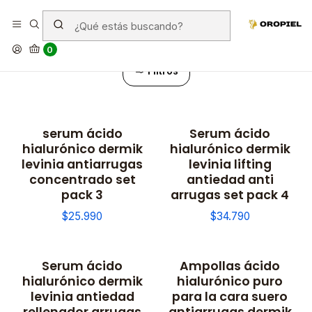
Cremas
0
Filtros
serum ácido
Serum ácido
No disponible
No disponible
hialurónico dermik
hialurónico dermik
levinia antiarrugas
levinia lifting
concentrado set
antiedad anti
pack 3
arrugas set pack 4
$25.990
$34.790
Serum ácido
Ampollas ácido
No disponible
No disponible
hialurónico dermik
hialurónico puro
levinia antiedad
para la cara suero
rellenador arrugas
antiarrugas dermik