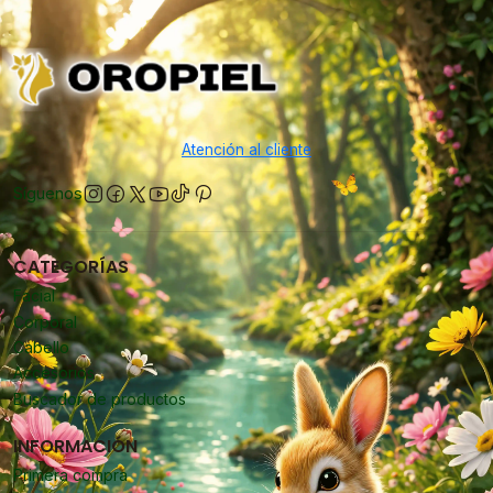
Atención al cliente
Síguenos
CATEGORÍAS
Facial
Corporal
Cabello
Accesorios
Buscador de productos
INFORMACIÓN
Primera compra