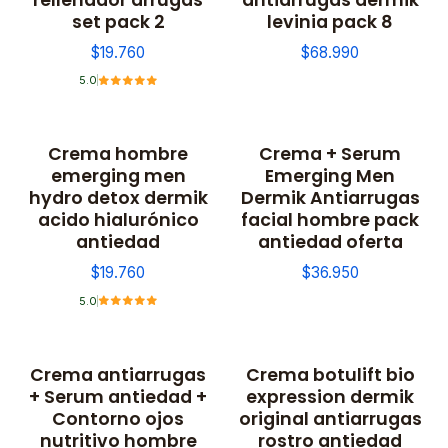
set pack 2
levinia pack 8
$19.760
$68.990
5.0
Crema hombre
Crema + Serum
emerging men
Emerging Men
hydro detox dermik
Dermik Antiarrugas
acido hialurónico
facial hombre pack
antiedad
antiedad oferta
$19.760
$36.950
5.0
Crema antiarrugas
Crema botulift bio
+ Serum antiedad +
expression dermik
Contorno ojos
original antiarrugas
nutritivo hombre
rostro antiedad