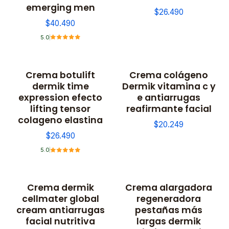
emerging men
$26.490
$40.490
5.0
Crema botulift
Crema colágeno
No disponible
dermik time
Dermik vitamina c y
expression efecto
e antiarrugas
lifting tensor
reafirmante facial
colageno elastina
$20.249
$26.490
5.0
Crema dermik
Crema alargadora
cellmater global
regeneradora
cream antiarrugas
pestañas más
facial nutritiva
largas dermik