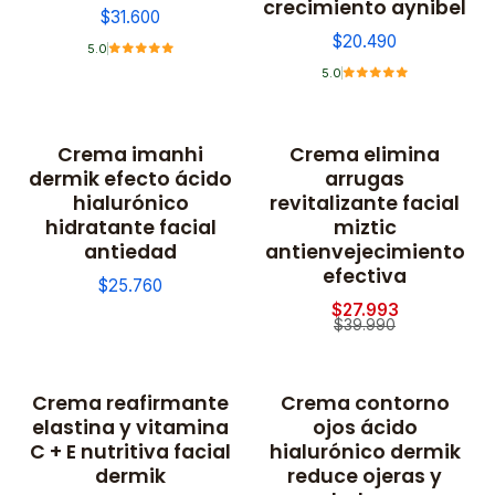
crecimiento aynibel
$31.600
$20.490
5.0
5.0
Crema imanhi
Crema elimina
-30% OFF
dermik efecto ácido
arrugas
hialurónico
revitalizante facial
hidratante facial
miztic
antiedad
antienvejecimiento
efectiva
$25.760
$27.993
$39.990
Crema reafirmante
Crema contorno
elastina y vitamina
ojos ácido
C + E nutritiva facial
hialurónico dermik
dermik
reduce ojeras y