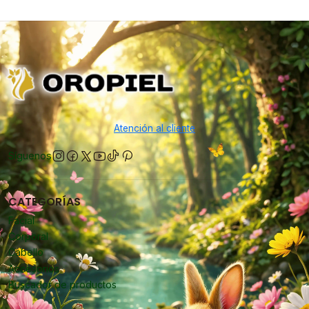
Atención al cliente
Síguenos
CATEGORÍAS
Facial
Corporal
Cabello
Accesorios
Buscador de productos