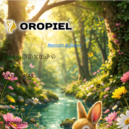
Atención al cliente
Síguenos
CATEGORÍAS
Facial
Corporal
Cabello
Accesorios
Buscador de productos
INFORMACIÓN