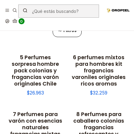
Perfumes
0
Filtros
5 Perfumes
6 perfumes mixtos
sorpresa hombre
para hombres kit
pack colonias y
fragancias
fragancias varón
varoniles originales
originales Chile
ricos aromas
$26.963
$32.259
7 Perfumes para
8 Perfumes para
varón con esencias
caballero colonias
naturales
fragancias
fragancias mixtas
refrescantes y