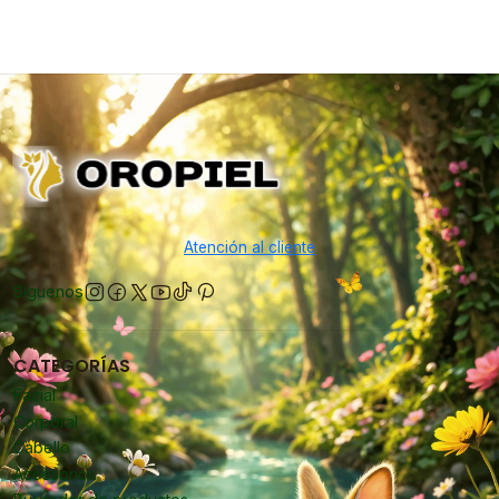
Atención al cliente
Síguenos
CATEGORÍAS
Facial
Corporal
Cabello
Accesorios