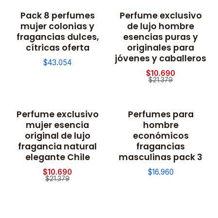
Pack 8 perfumes
Perfume exclusivo
-50% OFF
mujer colonias y
de lujo hombre
fragancias dulces,
esencias puras y
cítricas oferta
originales para
jóvenes y caballeros
$43.054
$10.690
$21.379
Perfume exclusivo
Perfumes para
-50% OFF
mujer esencia
hombre
original de lujo
económicos
fragancia natural
fragancias
elegante Chile
masculinas pack 3
$10.690
$16.960
$21.379