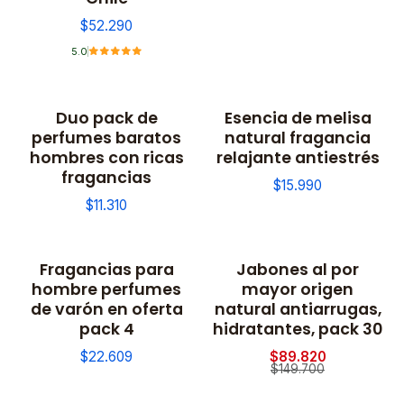
$52.290
5.0
Duo pack de
Esencia de melisa
perfumes baratos
natural fragancia
hombres con ricas
relajante antiestrés
fragancias
$15.990
$11.310
Fragancias para
Jabones al por
-40% OFF
hombre perfumes
mayor origen
de varón en oferta
natural antiarrugas,
pack 4
hidratantes, pack 30
$22.609
$89.820
$149.700