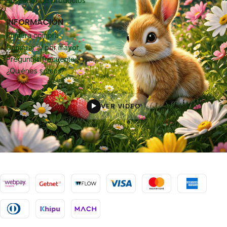
Buscador de productos
INFORMACIÓN
Primera compra
Comprar al por mayor
Preguntas frecuentes
¿Quiénes somos?
VER VIDEO
▶