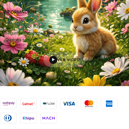
INFORMACIÓN
Primera compra
Comprar al por mayor
Preguntas frecuentes
¿Quiénes somos?
VER VIDEO
▶