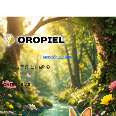
Atención al cliente
Síguenos
CATEGORÍAS
Facial
Corporal
Cabello
Accesorios
Buscador de productos