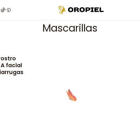
Inicio
Más categorías
Venta por mayor
Área facial
Mascarillas
Mascarillas
rostro
A facial
tiarrugas