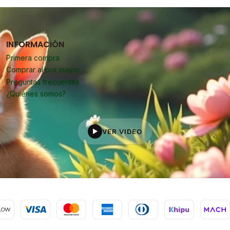
INFORMACIÓN
Primera compra
Comprar al por mayor
Preguntas frecuentes
¿Quiénes somos?
VER VIDEO
▶