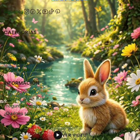
Síguenos
CATEGORÍAS
Facial
Corporal
Cabello
Accesorios
Buscador de productos
INFORMACIÓN
Primera compra
Comprar al por mayor
Preguntas frecuentes
¿Quiénes somos?
VER VIDEO
▶