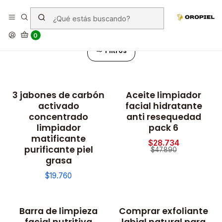
Limpiadoras - Geles - Peeling
0
Filtros
3 jabones de carbón
Aceite limpiador
-40% OFF
activado
facial hidratante
concentrado
anti resequedad
limpiador
pack 6
matificante
$28.734
purificante piel
$47.890
grasa
$19.760
Barra de limpieza
Comprar exfoliante
facial nutritiva
labial natural para