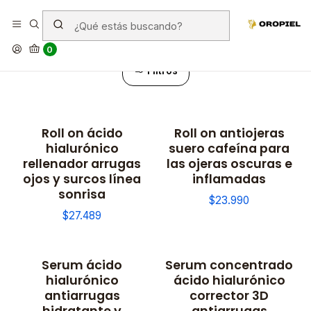
Serum
0
Filtros
Roll on ácido
Roll on antiojeras
hialurónico
suero cafeína para
rellenador arrugas
las ojeras oscuras e
ojos y surcos línea
inflamadas
sonrisa
$23.990
$27.489
Serum ácido
Serum concentrado
hialurónico
ácido hialurónico
antiarrugas
corrector 3D
hidratante y
antiarrugas