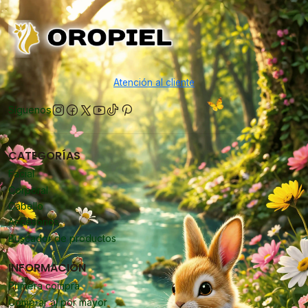
Atención al cliente
Síguenos
CATEGORÍAS
Facial
Corporal
Cabello
Accesorios
Buscador de productos
INFORMACIÓN
Primera compra
Comprar al por mayor