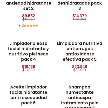
antiedad hidratante
deshidratadas pack
set 2
3
$9.582
$14.370
$15.970
$23.950
5.0
Limpiador oleoso
Limpiadora nutritiva
-40% OFF
-40% OFF
facial hidratante y
antiarrugas
nutritivo piel seca
antioxidante
pack 4
efectiva pack 5
$19.158
$23.946
$31.930
$39.910
Aceite limpiador
Shampoo
-40% OFF
-70% OFF
facial hidratante
humectante
anti resequedad
anticaspa
pack 6
tratamiento pelo