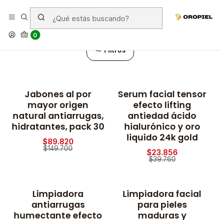
40% descuento
0
Filtros
Jabones al por
Serum facial tensor
-40% OFF
-40% OFF
mayor origen
efecto lifting
natural antiarrugas,
antiedad ácido
hidratantes, pack 30
hialurónico y oro
liquido 24k gold
$89.820
$149.700
$23.856
$39.760
Limpiadora
Limpiadora facial
-40% OFF
-40% OFF
antiarrugas
para pieles
humectante efecto
maduras y