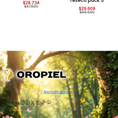
reseco pack 5
$28.734
$47.890
$29.609
$98.699
Atención al cliente
Síguenos