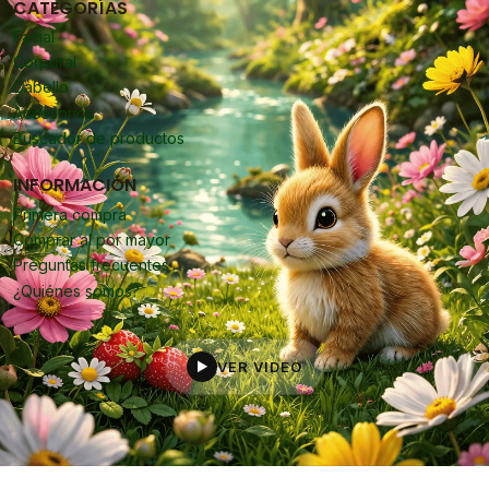
CATEGORÍAS
Facial
Corporal
Cabello
Accesorios
Buscador de productos
INFORMACIÓN
Primera compra
Comprar al por mayor
Preguntas frecuentes
¿Quiénes somos?
VER VIDEO
▶