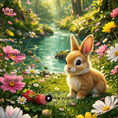
CATEGORÍAS
Facial
Corporal
Cabello
Accesorios
Buscador de productos
INFORMACIÓN
Primera compra
Comprar al por mayor
Preguntas frecuentes
¿Quiénes somos?
VER VIDEO
▶