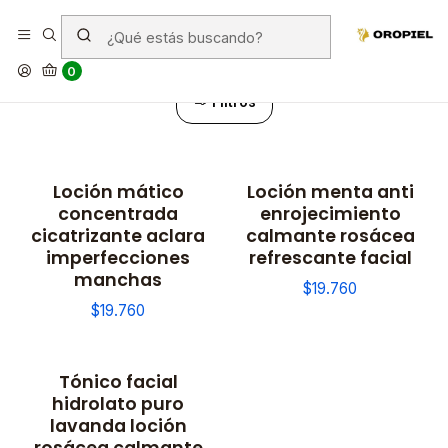
Lociones
0
Filtros
Loción mático
Loción menta anti
concentrada
enrojecimiento
cicatrizante aclara
calmante rosácea
imperfecciones
refrescante facial
manchas
$19.760
$19.760
Tónico facial
hidrolato puro
lavanda loción
rosácea calmante