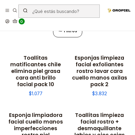
Limpiadoras - Geles - Peeling
0
Filtros
Toallitas
Esponjas limpieza
matificantes chile
facial exfoliantes
elimina piel grasa
rostro lavar cara
cara anti brillo
cuello manos axilas
facial pack 10
pack 2
$1.077
$3.832
Esponja limpiadora
Toallitas limpieza
facial cuello manos
facial rostro +
imperfecciones
desmaquillante
rostro piel
labios y ojos cejas