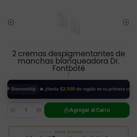
2 cremas despigmentantes de
manchas blanqueadora Dr.
Fontboté
|
ienvenid@
🔥 ¡Hasta
$2.500
de regalo en tu primera compra!
•
Agregar al Carro
Cantidad