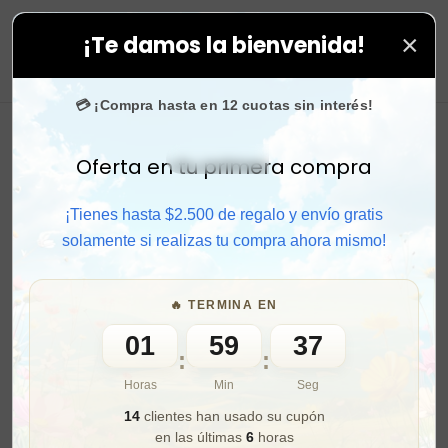
×
¡Te damos la bienvenida!
tus compras. ⚡ Compra rápido y aprovecha. 💙 +50.000
0
💳 ¡Compra hasta en 12 cuotas sin interés!
Oferta en tu primera compra
Activar sonido
¡Tienes hasta $2.500 de regalo y envío gratis
solamente si realizas tu compra ahora mismo!
🔥 TERMINA EN
01
59
35
:
:
Horas
Min
Seg
14
clientes han usado su cupón
en las últimas
6
horas