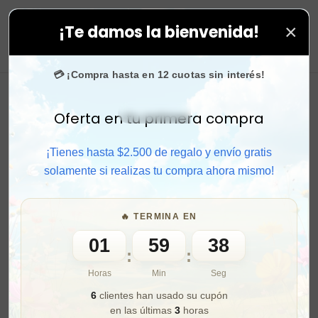
×
¡Te damos la bienvenida!
n todas tus compras. ⚡ Compra rápido y aprovecha. 💙
0
💳 ¡Compra hasta en 12 cuotas sin interés!
Oferta en tu primera compra
Activar sonido
¡Tienes hasta $2.500 de regalo y envío gratis
solamente si realizas tu compra ahora mismo!
🔥 TERMINA EN
01
59
36
:
:
Horas
Min
Seg
6
clientes han usado su cupón
en las últimas
3
horas