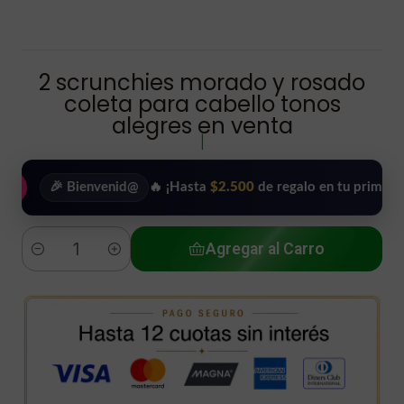
2 scrunchies morado y rosado
coleta para cabello tonos
alegres en venta
|
🎉 Bienvenid@
🔥 ¡Hasta
$2.500
de regalo en tu primera compr
Agregar al Carro
Cantidad