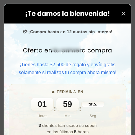
×
¡Te damos la bienvenida!
s tus compras. ⚡ Compra rápido y aprovecha. 💙 +50.0
0
💳 ¡Compra hasta en 12 cuotas sin interés!
Oferta en tu primera compra
Activar sonido
¡Tienes hasta $2.500 de regalo y envío gratis
solamente si realizas tu compra ahora mismo!
🔥 TERMINA EN
01
59
36
:
:
Horas
Min
Seg
3
clientes han usado su cupón
en las últimas
5
horas