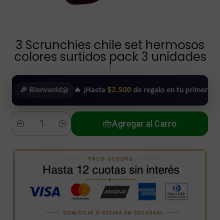
3 Scrunchies chile set hermosos
colores surtidos pack 3 unidades
|
 Bienvenid@
🔥 ¡Hasta
$2.500
de regalo en tu primera compra!
Agregar al Carro
Cantidad