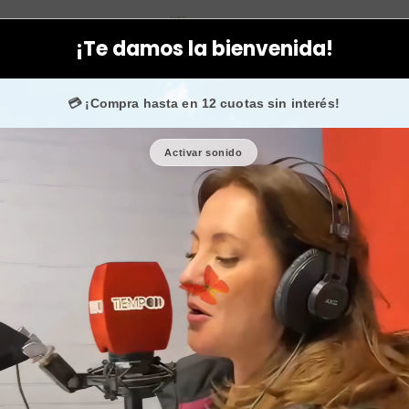
rporal
Aceites
Aceite cicatrizante natural de rosa mosqueta p
¡Te damos la bienvenida!
 Envío gratis + 🎁 cupones de regalo en todas tus c
💳 ¡Compra hasta en 12 cuotas sin interés!
Activar sonido
Aceite cic
mosqueta p
🎉 Bienvenid@
🔥 ¡Hasta
$2.500
de regalo en
Cantidad