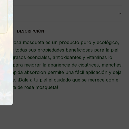
DESCRIPCIÓN
ural de rosa mosqueta es un producto puro y ecológico,
ervar todas sus propiedades beneficiosas para la piel.
idos grasos esenciales, antioxidantes y vitaminas lo
fecto para mejorar la apariencia de cicatrices, manchas
 y de rápida absorción permite una fácil aplicación y deja
radiante. ¡Dale a tu piel el cuidado que se merece con el
aceite de rosa mosqueta!
.