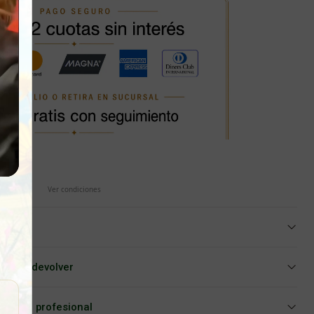
Ver condiciones
iar o devolver
Asesoría profesional