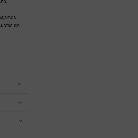
cho.
abajamos
uotas sin