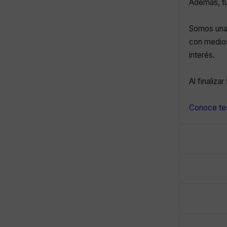
Además, tu
Somos una 
con medios
interés.
Al finaliza
Conoce tes