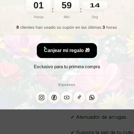
01
59
12
:
:
🎁 Lo quiero para regalo
Horas
Min
Seg
8
clientes han usado su cupón
en las últimas
3
horas
El aceite cicatrizante nat
Canjear mi regalo 🎁
prensado en frío para cons
Su alto contenido en ác
Exclusivo para tu primera compra
convierten en un aliado per
y estrías. Su textura ligera
la piel suave, hidratada y 
Síguenos
✔ Atenuador de arrugas.
✔ Suaviza la piel de tu cutis