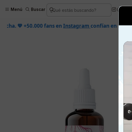
Inicio
Piel
Marcas
Dermik
Co
Menú
Buscar
s en
Instagram
confían en nosotros.
•
¡SOLO POR HOY!
