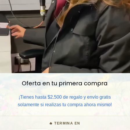
Oferta en tu primera compra
📦 Comprar al por mayor
¡Tienes hasta $2.500 de regalo y envío gratis
solamente si realizas tu compra ahora mismo!
⏰ Garantía 8 meses para camb
🔥 TERMINA EN
🧑‍💼 Atención al cliente y/o 