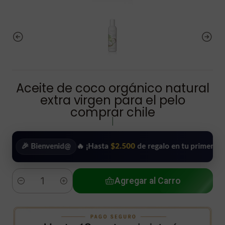
Aceite de coco orgánico natural
extra virgen para el pelo
comprar chile
|
🎉 Bienvenid@
🔥 ¡Hasta
$2.500
de regalo en tu primera compra!
Agregar al Carro
Cantidad