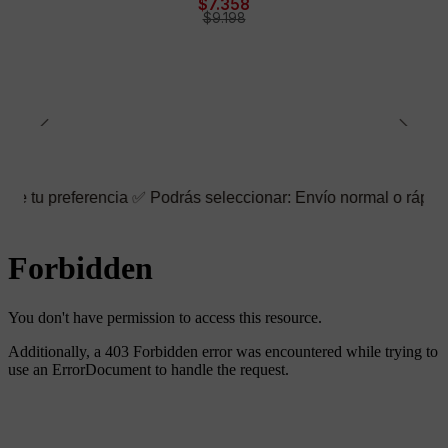
$7.358
$9.198
erencia ✅ Podrás seleccionar: Envío normal o rápido ☑️ También 