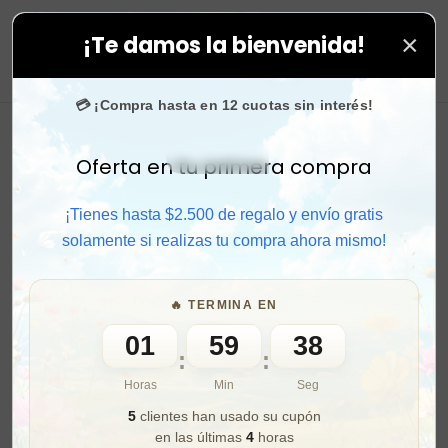
×
¡Te damos la bienvenida!
todas tus compras. ⚡ Compra rápido y aprovecha. 💙 +5
0
💳 ¡Compra hasta en 12 cuotas sin interés!
Oferta en tu primera compra
Activar sonido
¡Tienes hasta $2.500 de regalo y envío gratis
solamente si realizas tu compra ahora mismo!
🔥 TERMINA EN
01
59
36
:
:
Horas
Min
Seg
5
clientes han usado su cupón
en las últimas
4
horas