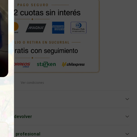
Ver condiciones
iar o devolver
Asesoría profesional