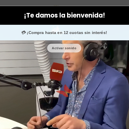
eites
Aceite esencial eucalipto + menta + alcanfor concentrad
¡Te damos la bienvenida!
💙 +50.000 fans en
Instagram
confían en nosotros.
💳 ¡Compra hasta en 12 cuotas sin interés!
Activar sonido
Aceite ese
alcanfor con
y 
🎉 Bienvenid@
🔥 ¡Hasta
$2.50
Cantidad