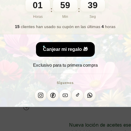
01
59
37
:
:
🎁 Lo quiero para regalo
Horas
Min
Seg
15
clientes han usado su cupón
en las últimas
4
horas
¿Buscas un produ
Canjear mi regalo 🎁
¿Deseas disminui
Exclusivo para tu primera compra
¿Necesita
Síguenos
ACEIT
Nueva loción de aceites ese