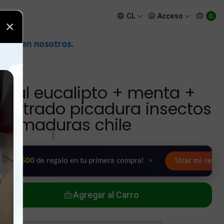
o picadura insectos y quemaduras chile
CL
Acceso
0
×
ncial eucalipto + menta +
centrado picadura insectos
quemaduras chile
|
0
de regalo en tu primera compra!
•
Usar mi regalo ahora 
Agregar al Carro