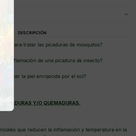
DESCRIPCIÓN
cto para tratar las picaduras de mosquitos?
r la inflamación de una picadura de insecto?
s calmar la piel enrojecida por el sol?
E PICADURAS Y/O QUEMADURAS.
nciales que reducen la inflamación y temperatura en la