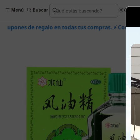
Inicio
Piel
Marcas
Dermik
Facial
Ac
Menú
Buscar
o en todas tus compras. ⚡ Compra rápido y aprovecha. 