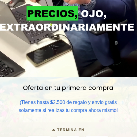
Oferta en tu primera compra
📦 Comprar al por mayor
¡Tienes hasta $2.500 de regalo y envío gratis
solamente si realizas tu compra ahora mismo!
⏰ Garantía 8 meses para camb
🔥 TERMINA EN
🧑‍💼 Atención al cliente y/o 