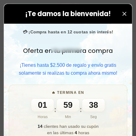
×
¡Te damos la bienvenida!
lo en todas tus compras. ⚡ Compra rápido y aprovecha
0
💳 ¡Compra hasta en 12 cuotas sin interés!
Oferta en tu primera compra
Activar sonido
¡Tienes hasta $2.500 de regalo y envío gratis
solamente si realizas tu compra ahora mismo!
🔥 TERMINA EN
01
59
36
:
:
Horas
Min
Seg
14
clientes han usado su cupón
en las últimas
4
horas