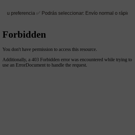
encia ✅ Podrás seleccionar: Envío normal o rápido ☑️ También pu