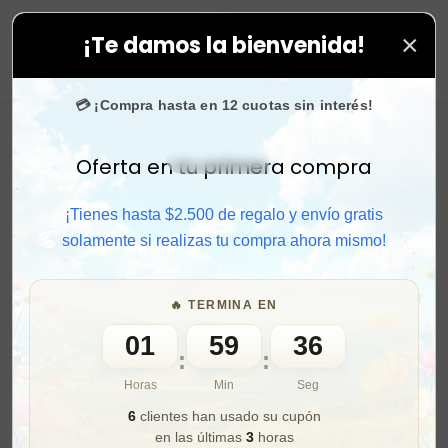
×
¡Te damos la bienvenida!
as. ⚡ Compra rápido y aprovecha. 💙 +50.000 fans en
I
0
💳 ¡Compra hasta en 12 cuotas sin interés!
Oferta en tu primera compra
Activar sonido
¡Tienes hasta $2.500 de regalo y envío gratis
solamente si realizas tu compra ahora mismo!
🔥 TERMINA EN
01
59
34
:
:
Horas
Min
Seg
6
clientes han usado su cupón
en las últimas
3
horas