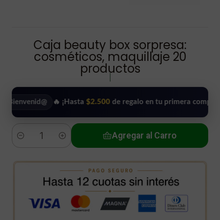
Caja beauty box sorpresa:
cosméticos, maquillaje 20
productos
|
venid@
🔥 ¡Hasta
$2.500
de regalo en tu primera compra!
•
Agregar al Carro
Cantidad