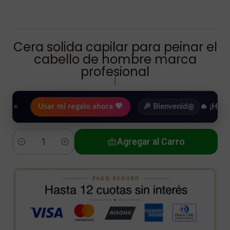
Cera solida capilar para peinar el
cabello de hombre marca
profesional
|
Usar mi regalo ahora 🖤
🎉 Bienvenid@
🔥 ¡Hasta
$2.50
Agregar al Carro
Cantidad