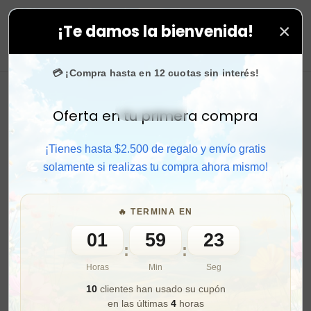
×
¡Te damos la bienvenida!
 gratis + 🎁 cupones de regalo para próximas compra
0
💳 ¡Compra hasta en 12 cuotas sin interés!
Oferta en tu primera compra
Activar sonido
¡Tienes hasta $2.500 de regalo y envío gratis
solamente si realizas tu compra ahora mismo!
🔥 TERMINA EN
01
59
21
:
:
Horas
Min
Seg
10
clientes han usado su cupón
en las últimas
4
horas