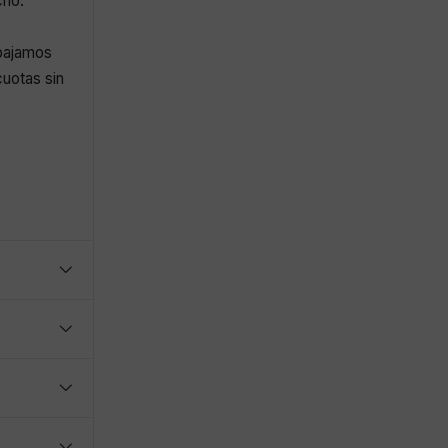
cho.
abajamos
uotas sin