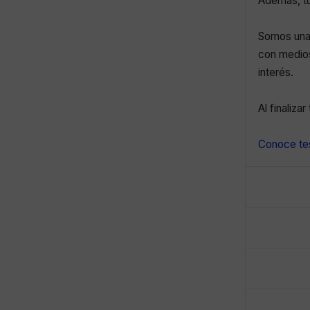
Además, tu
Somos una 
con medios
interés.
Al finaliza
Conoce tes