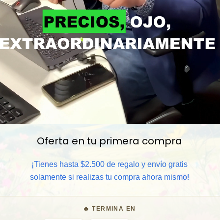
Oferta en tu primera compra
📦 Comprar al por mayor
¡Tienes hasta $2.500 de regalo y envío gratis
⏰ Garantía 8 meses para camb
solamente si realizas tu compra ahora mismo!
🧑‍💼 Atención al cliente y/o 
🔥 TERMINA EN