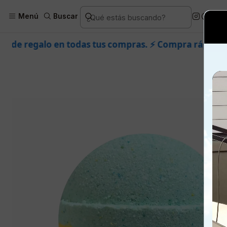
Inicio
Piel
Marcas
Dermik
Co
Menú
Buscar
das tus compras. ⚡ Compra rápido y aprovecha. 💙 +50.