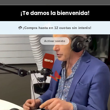
rporal
Higiene personal
Bola efervescente para bañarse color 
¡Te damos la bienvenida!
000 fans en
Instagram
confían en nosotros.
💳 ¡Compra hasta en 12 cuotas sin interés!
Activar sonido
Bola eferve
amarillo 
🎉 Bienvenid@
🔥 ¡Hasta
$2.500
de
Cantidad