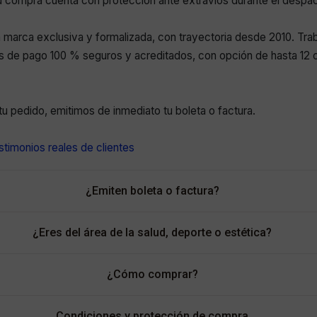
 compra cuenta con protección ante extravíos durante el despa
marca exclusiva y formalizada, con trayectoria desde 2010. Tr
 de pago 100 % seguros y acreditados, con opción de hasta 12 c
r tu pedido, emitimos de inmediato tu boleta o factura.
timonios reales de clientes
¿Emiten boleta o factura?
¿Eres del área de la salud, deporte o estética?
¿Cómo comprar?
Condiciones y protección de compra