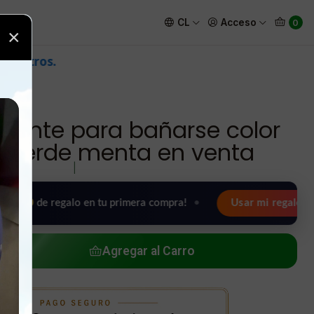
amarillo y verde menta en venta
CL
Acceso
0
×
scente para bañarse color
y verde menta en venta
|
 regalo en tu primera compra!
•
Usar mi regalo ahora 🖤
Agregar al Carro