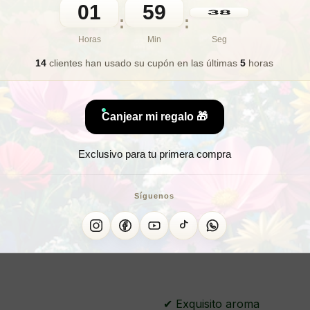
01
59
🎁 Lo quiero para regalo
36
:
:
Horas
Min
Seg
14
clientes han usado su cupón
en las últimas
5
horas
¿Ne
Canjear mi regalo 🎁
BOL
Exclusivo para tu primera compra
Contiene sales de baño en 
Síguenos
baño en un tratamiento de s
varias fragancias únicas y m
cuerpo.
✔ Exquisito aroma