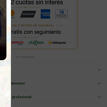
Ver condiciones
iar o devolver
Asesoría profesional