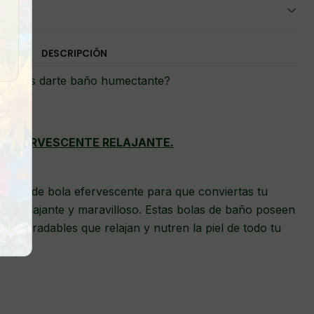
DESCRIPCIÓN
cesitas darte baño humectante?
A EFERVESCENTE RELAJANTE.
forma de bola efervescente para que conviertas tu
pa relajante y maravilloso. Estas bolas de baño poseen
uy agradables que relajan y nutren la piel de todo tu