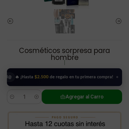
Cosméticos sorpresa para
hombre
|
🔥 ¡Hasta
$2.500
de regalo en tu primera compra!
•
Usar m
Agregar al Carro
Cantidad