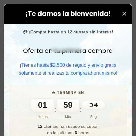
×
¡Te damos la bienvenida!
pido y aprovecha. 💙 +50.000 fans en
Instagram
confí
0
💳 ¡Compra hasta en 12 cuotas sin interés!
Oferta en tu primera compra
Activar sonido
¡Tienes hasta $2.500 de regalo y envío gratis
solamente si realizas tu compra ahora mismo!
🔥 TERMINA EN
01
59
33
:
:
Horas
Min
Seg
12
clientes han usado su cupón
en las últimas
6
horas