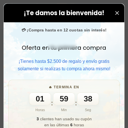
×
¡Te damos la bienvenida!
 en todas tus compras. ⚡ Compra rápido y aprovecha. 
0
💳 ¡Compra hasta en 12 cuotas sin interés!
Oferta en tu primera compra
Activar sonido
¡Tienes hasta $2.500 de regalo y envío gratis
solamente si realizas tu compra ahora mismo!
🔥 TERMINA EN
01
59
36
:
:
Horas
Min
Seg
3
clientes han usado su cupón
en las últimas
6
horas