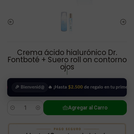
Crema ácido hialurónico Dr.
Fontboté + Suero roll on contorno
ojos
|
🎉 Bienvenid@
🔥 ¡Hasta
$2.500
de regalo en tu primera compra
Agregar al Carro
Cantidad