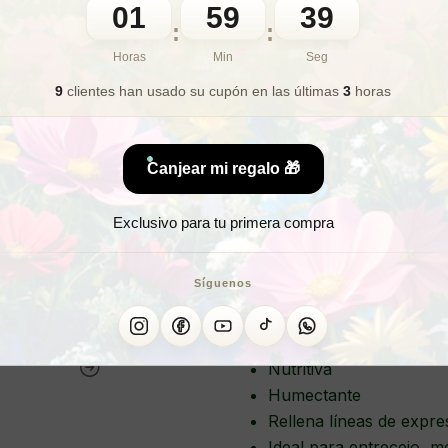
01
59
🎁 Lo quiero para regalo
37
:
:
Horas
Min
Seg
9
clientes han usado su cupón
en las últimas
3
horas
¿Dese
¿Qu
Canjear mi regalo 🎁
Exclusivo para tu primera compra
CREMA FACIAL BO
Síguenos
Revitaliza la piel
Antioxidante facial
Nutritiva
Humectante
Rellena líneas de expr
Ideal para entrecejo, mej