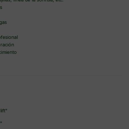
es
ugas
ofesional
eración
ecimiento
ift"
g"