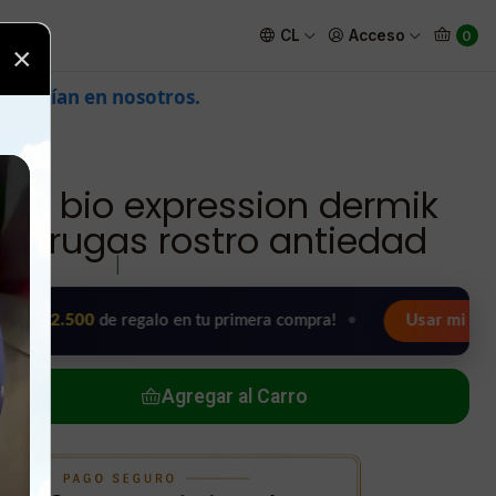
 antiarrugas rostro antiedad
CL
Acceso
0
×
s.
ift bio expression dermik
tiarrugas rostro antiedad
|
500
de regalo en tu primera compra!
•
Usar mi regalo ahora
Agregar al Carro