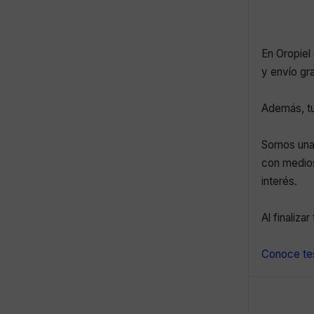
En Oropiel 
y envío gr
Además, tu
Somos una 
con medios
interés.
Al finaliza
Conoce tes