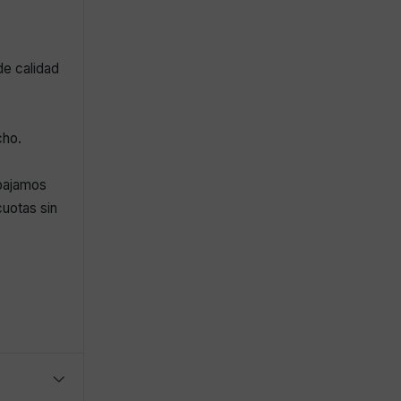
de calidad
cho.
abajamos
uotas sin