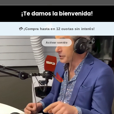
Facial
Cremas
Crema botulift bio expression dermik original
¡Te damos la bienvenida!
cha. 💙 +50.000 fans en
Instagram
confían en nosotro
💳 ¡Compra hasta en 12 cuotas sin interés!
Activar sonido
Crema botul
original an
🎉 Bienvenid@
🔥 ¡Hasta
$2.
Cantidad