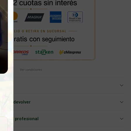
Ver condiciones
iar o devolver
Asesoría profesional