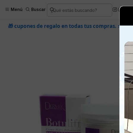
Inicio
Piel
Marcas
Dermik
Menú
Buscar
egalo en todas tus compras. ⚡ Compra rápido y aprove