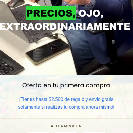
Oferta en tu primera compra
📦 Comprar al por mayor
¡Tienes hasta $2.500 de regalo y envío gratis
⏰ Garantía 8 meses para camb
solamente si realizas tu compra ahora mismo!
🧑‍💼 Atención al cliente y/o 
🔥 TERMINA EN