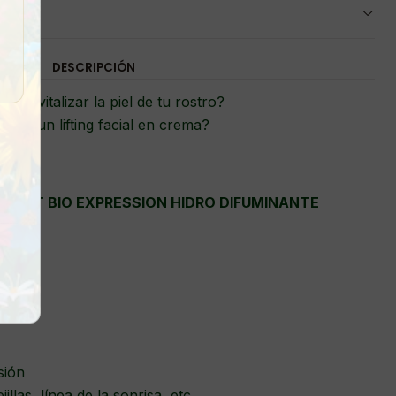
DESCRIPCIÓN
as revitalizar la piel de tu rostro?
ieres un lifting facial en crema?
TULIFT BIO EXPRESSION HIDRO DIFUMINANTE
esión
illas, línea de la sonrisa, etc.