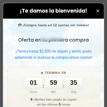
×
¡Te damos la bienvenida!
Compra rápido y aprovecha. 💙 +50.000 fans en
Instag
0
💳 ¡Compra hasta en 12 cuotas sin interés!
Oferta en tu primera compra
Activar sonido
¡Tienes hasta $2.500 de regalo y envío gratis
solamente si realizas tu compra ahora mismo!
🔥 TERMINA EN
01
59
34
:
:
Horas
Min
Seg
8
clientes han usado su cupón
en las últimas
5
horas