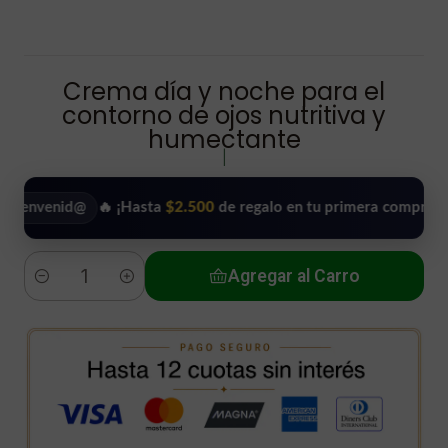
Crema día y noche para el
contorno de ojos nutritiva y
humectante
|
enid@
🔥 ¡Hasta
$2.500
de regalo en tu primera compra!
•
Agregar al Carro
Cantidad